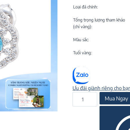
C
NEW
Loại đá chính:
Tổng trọng lượng tham khảo
(chỉ vàng):
Màu sắc:
Tuổi vàng:
M
C
ON
Ưu đãi giành riêng cho bạ
Bông
Mua Ngay
tai
đá
Topaz
22B264