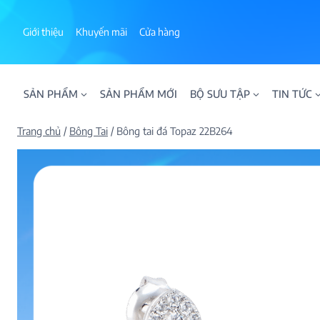
Skip
to
Giới thiệu
Khuyến mãi
Cửa hàng
content
SẢN PHẨM
SẢN PHẨM MỚI
BỘ SƯU TẬP
TIN TỨC
Trang chủ
/
Bông Tai
/
Bông tai đá Topaz 22B264
ALPHA AURA
BST BLOOM
BST NHẪN KIM T
BST NHẪN NAM
BST SWEETIES
FAMILY COLLECT