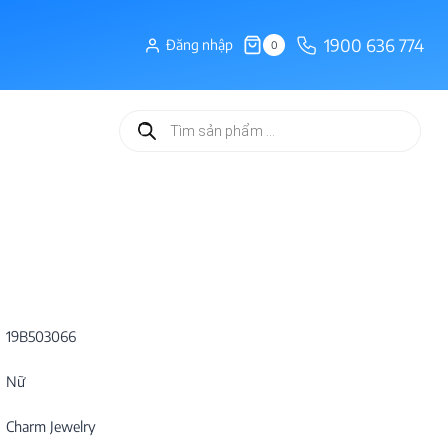
1900 636 774
Đăng nhập
0
Tìm
kiếm
sản
phẩm
19B503066
Nữ
Charm Jewelry