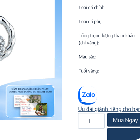
C
NEW
Loại đá chính:
Loại đá phụ:
Tổng trọng lượng tham khảo
(chỉ vàng):
Màu sắc:
M
C
Tuổi vàng:
ON
Ưu đãi giành riêng cho bạ
Bông
Mua Ngay
tai
đá