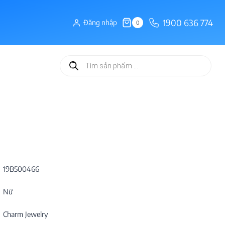
1900 636 774
Đăng nhập
0
Tìm
kiếm
sản
phẩm
19B500466
Nữ
Charm Jewelry