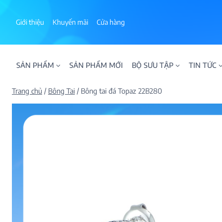
Skip
to
Giới thiệu
Khuyến mãi
Cửa hàng
content
SẢN PHẨM
SẢN PHẨM MỚI
BỘ SƯU TẬP
TIN TỨC
Trang chủ
/
Bông Tai
/
Bông tai đá Topaz 22B280
ALPHA AURA
BST BLOOM
BST NHẪN KIM T
BST NHẪN NAM
BST SWEETIES
FAMILY COLLECT