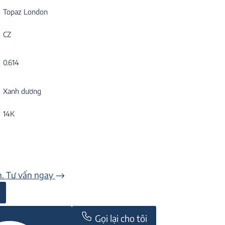
Topaz London
CZ
0.614
Xanh dương
14K
n. Tư vấn ngay
Gọi lại cho tôi