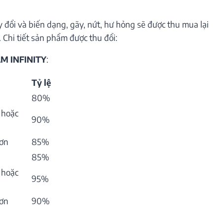
 đổi và biến dạng, gãy, nứt, hư hỏng sẽ được thu mua lại
 Chi tiết sản phẩm được thu đổi:
M INFINITY
:
Tỷ lệ
80%
 hoặc
90%
hơn
85%
85%
 hoặc
95%
hơn
90%