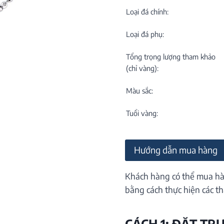
C
NEW
Loại đá chính:
Loại đá phụ:
Tổng trọng lượng tham khảo
(chỉ vàng):
Màu sắc:
M
C
Tuổi vàng:
ON
Hướng dẫn mua hàng
Khách hàng có thể mua hà
bằng cách thực hiện các th
CÁCH 1: ĐẶT TR