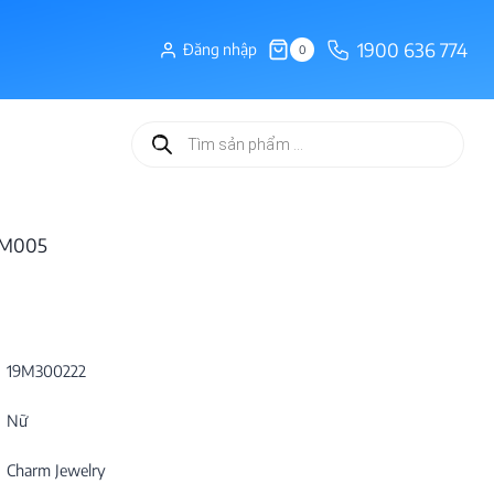
1900 636 774
Đăng nhập
0
Tìm
kiếm
sản
phẩm
20M005
19M300222
Nữ
Charm Jewelry