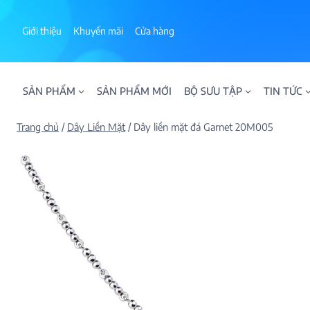
Skip
to
Giới thiệu
Khuyến mãi
Cửa hàng
content
SẢN PHẨM
SẢN PHẨM MỚI
BỘ SƯU TẬP
TIN TỨC
Trang chủ
/
Dây Liền Mặt
/
Dây liền mặt đá Garnet 20M005
ALPHA AURA
BST BLOOM
BST NHẪN KIM T
BST NHẪN NAM
BST SWEETIES
FAMILY COLLECT