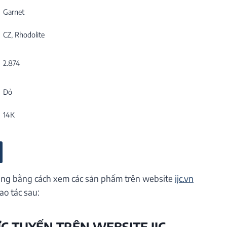
Garnet
CZ, Rhodolite
2.874
Đỏ
14K
ng bằng cách xem các sản phẩm trên website
ijc.vn
ao tác sau:
ỰC TUYẾN TRÊN WEBSITE IJC