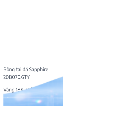
Bông tai đá Sapphire
20B070.6TY
Vàng 18K, Đá Sapphire
57.169.000
₫