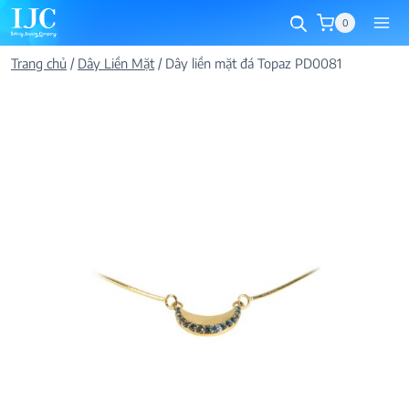
Skip
0
to
content
Trang chủ
/
Dây Liền Mặt
/
Dây liền mặt đá Topaz PD0081