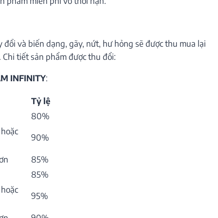
n phẩm miễn phí vô thời hạn.
 đổi và biến dạng, gãy, nứt, hư hỏng sẽ được thu mua lại
 Chi tiết sản phẩm được thu đổi:
M INFINITY
:
Tỷ lệ
80%
 hoặc
90%
hơn
85%
85%
 hoặc
95%
hơn
90%