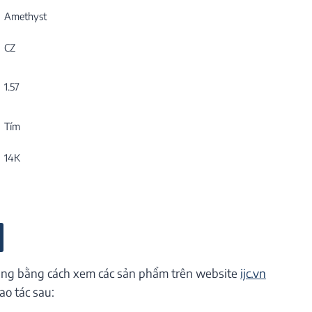
Amethyst
CZ
1.57
Tím
14K
ng bằng cách xem các sản phẩm trên website
ijc.vn
ao tác sau: