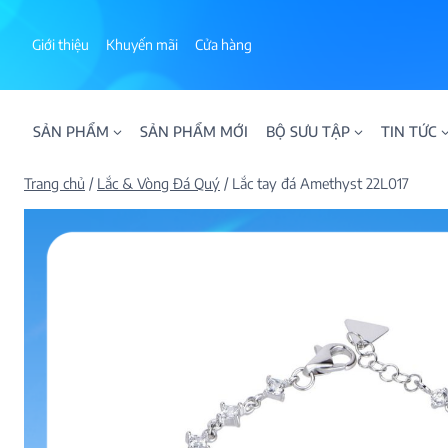
Skip
to
Giới thiệu
Khuyến mãi
Cửa hàng
content
SẢN PHẨM
SẢN PHẨM MỚI
BỘ SƯU TẬP
TIN TỨC
Trang chủ
/
Lắc & Vòng Đá Quý
/
Lắc tay đá Amethyst 22L017
ALPHA AURA
BST BLOOM
BST NHẪN KIM T
BST NHẪN NAM
BST SWEETIES
FAMILY COLLECT