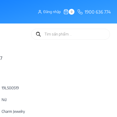
1900 636 774
Đăng nhập
0
Tìm
kiếm
sản
phẩm
17
19L500519
Nữ
Charm Jewelry