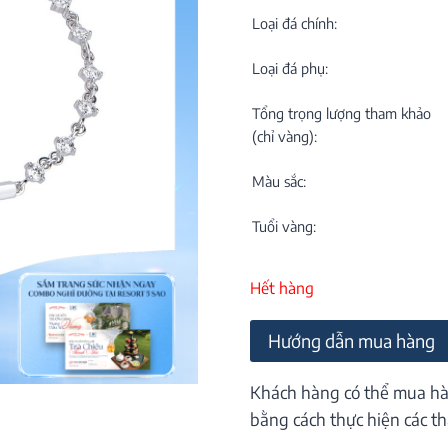
C
NEW
Loại đá chính:
Loại đá phụ:
Tổng trọng lượng tham khảo
(chỉ vàng):
Màu sắc:
M
C
Tuổi vàng:
ON
Hết hàng
Hướng dẫn mua hàng
Khách hàng có thể mua hà
bằng cách thực hiện các th