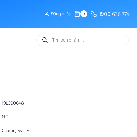
1900 636 774
Đăng nhập
0
Tìm
kiếm
sản
phẩm
19L500648
Nữ
Charm Jewelry