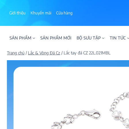
Skip
to
Giới thiệu
Khuyến mãi
Cửa hàng
content
SẢN PHẨM
SẢN PHẨM MỚI
BỘ SƯU TẬP
TIN TỨC
Trang chủ
/
Lắc & Vòng Đá Cz
/
Lắc tay đá CZ 22L.021MBL
ALPHA AURA
BST BLOOM
BST NHẪN KIM T
BST NHẪN NAM
BST SWEETIES
FAMILY COLLECT