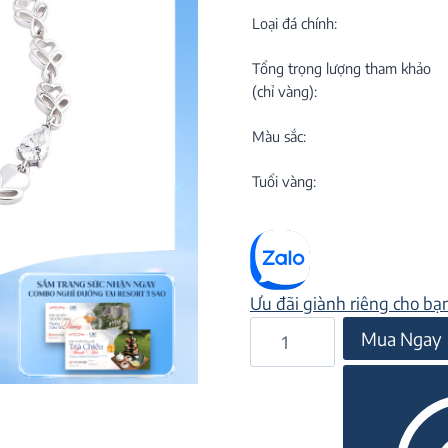
C
NEW
Loại đá chính:
Tổng trọng lượng tham khảo
(chỉ vàng):
Màu sắc:
Tuổi vàng:
M
C
ON
Ưu đãi giành riêng cho bạ
Lắc
Mua Ngay
tay
đá
CZ
22L.021MBL