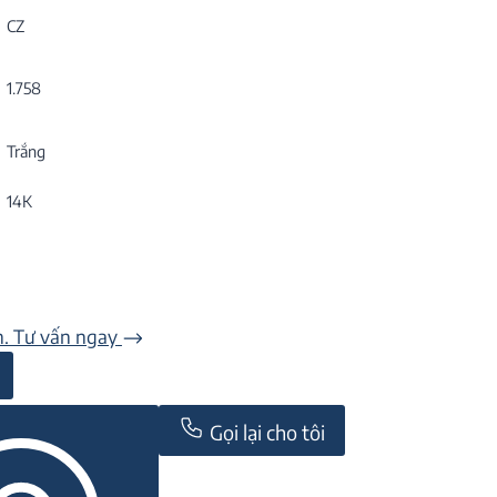
CZ
1.758
Trắng
14K
n. Tư vấn ngay
Gọi lại cho tôi