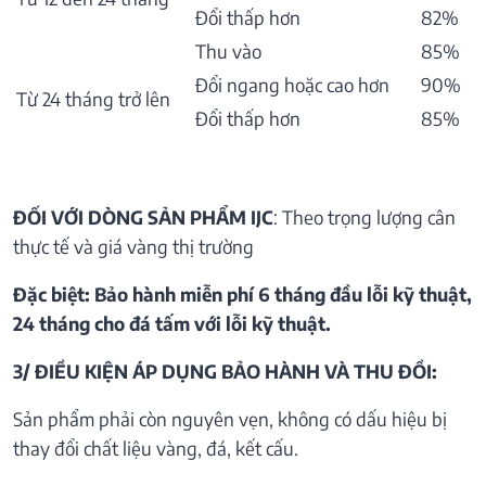
Đổi thấp hơn
82%
Thu vào
85%
Đổi ngang hoặc cao hơn
90%
Từ 24 tháng trở lên
Đổi thấp hơn
85%
ĐỐI VỚI DÒNG SẢN PHẨM IJC
: Theo trọng lượng cân
thực tế và giá vàng thị trường
Đặc biệt: Bảo hành miễn phí 6 tháng đầu lỗi kỹ thuật,
24 tháng cho đá tấm với lỗi kỹ thuật.
3/ ĐIỀU KIỆN ÁP DỤNG BẢO HÀNH VÀ THU ĐỒI:
Sản phẩm phải còn nguyên vẹn, không có dấu hiệu bị
thay đổi chất liệu vàng, đá, kết cấu.