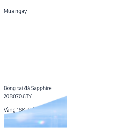
Mua ngay
Bông tai đá Sapphire
20B070.6TY
Vàng 18K, Đá Sapphire
57.169.000
₫