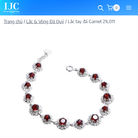
Skip
0
to
content
Trang chủ
/
Lắc & Vòng Đá Quý
/
Lắc tay đá Garnet 21L011