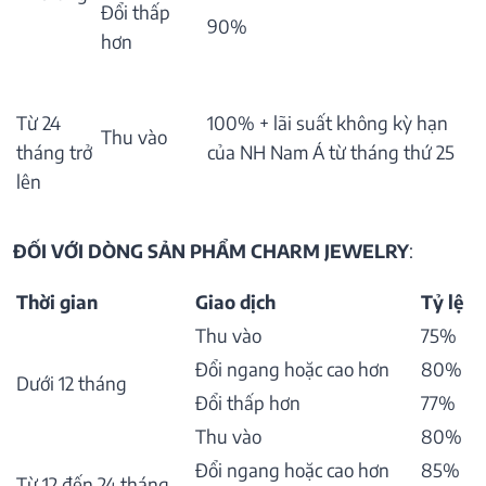
Đổi thấp
90%
hơn
Từ 24
100% + lãi suất không kỳ hạn
Thu vào
tháng trở
của NH Nam Á từ tháng thứ 25
lên
ĐỐI VỚI DÒNG SẢN PHẨM CHARM JEWELRY
:
Thời gian
Giao dịch
Tỷ lệ
Thu vào
75%
Đổi ngang hoặc cao hơn
80%
Dưới 12 tháng
Đổi thấp hơn
77%
Thu vào
80%
Đổi ngang hoặc cao hơn
85%
Từ 12 đến 24 tháng