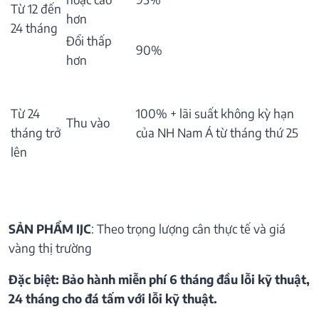
Từ 12 đến
hơn
24 tháng
Đổi thấp
90%
hơn
Từ 24
100% + lãi suất không kỳ hạn
Thu vào
tháng trở
của NH Nam Á từ tháng thứ 25
lên
SẢN PHẨM IJC
: Theo trọng lượng cân thực tế và giá
vàng thị trường
Đặc biệt: Bảo hành miễn phí 6 tháng đầu lỗi kỹ thuật,
24 tháng cho đá tấm với lỗi kỹ thuật.