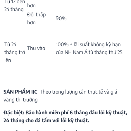
Từ 12 đến
hơn
24 tháng
Đổi thấp
90%
hơn
Từ 24
100% + lãi suất không kỳ hạn
Thu vào
tháng trở
của NH Nam Á từ tháng thứ 25
lên
SẢN PHẨM IJC
: Theo trọng lượng cân thực tế và giá
vàng thị trường
Đặc biệt: Bảo hành miễn phí 6 tháng đầu lỗi kỹ thuật,
24 tháng cho đá tấm với lỗi kỹ thuật.