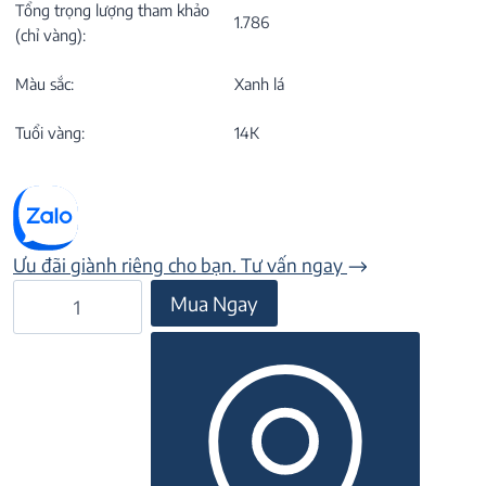
Tổng trọng lượng tham khảo
1.786
(chỉ vàng):
Màu sắc:
Xanh lá
Tuổi vàng:
14K
Ưu đãi giành riêng cho bạn. Tư vấn ngay
Lắc
Mua Ngay
tay
đá
Peridot
22L008
số
lượng