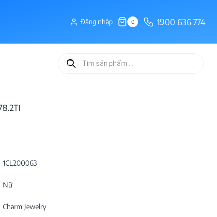
1900 636 774
Đăng nhập
0
Tìm
kiếm
sản
phẩm
78.2TI
1CL200063
Nữ
Charm Jewelry