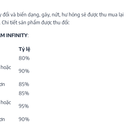
 đổi và biến dạng, gãy, nứt, hư hỏng sẽ được thu mua lại
 Chi tiết sản phẩm được thu đổi:
M INFINITY
:
Tỷ lệ
80%
 hoặc
90%
hơn
85%
85%
 hoặc
95%
hơn
90%