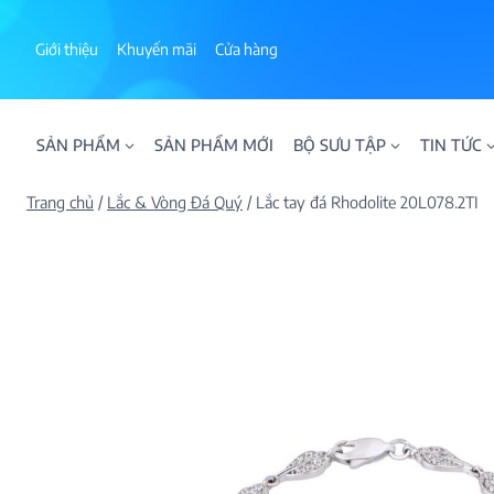
Skip
to
Giới thiệu
Khuyến mãi
Cửa hàng
content
SẢN PHẨM
SẢN PHẨM MỚI
BỘ SƯU TẬP
TIN TỨC
Trang chủ
/
Lắc & Vòng Đá Quý
/
Lắc tay đá Rhodolite 20L078.2TI
ALPHA AURA
BST BLOOM
BST NHẪN KIM T
BST NHẪN NAM
BST SWEETIES
FAMILY COLLECT