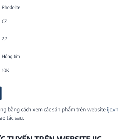
Rhodolite
CZ
2.7
Hồng tím
10K
ng bằng cách xem các sản phẩm trên website
ijc.vn
ao tác sau:
ỰC TUYẾN TRÊN WEBSITE IJC