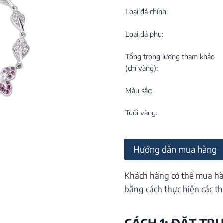
C
NEW
Loại đá chính:
Loại đá phụ:
Tổng trọng lượng tham khảo
(chỉ vàng):
Màu sắc:
M
C
Tuổi vàng:
ON
Hướng dẫn mua hàng
Khách hàng có thể mua hà
bằng cách thực hiện các th
CÁCH 1: ĐẶT TR