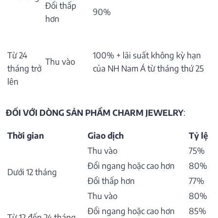
Đổi thấp
90%
hơn
Từ 24
100% + lãi suất không kỳ hạn
Thu vào
tháng trở
của NH Nam Á từ tháng thứ 25
lên
ĐỐI VỚI DÒNG SẢN PHẨM CHARM JEWELRY
:
Thời gian
Giao dịch
Tỷ lệ
Thu vào
75%
Đổi ngang hoặc cao hơn
80%
Dưới 12 tháng
Đổi thấp hơn
77%
Thu vào
80%
Đổi ngang hoặc cao hơn
85%
Từ 12 đến 24 tháng