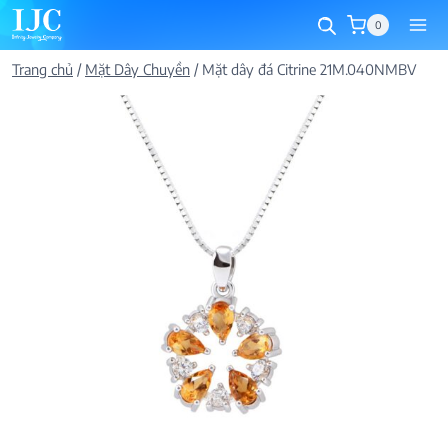
Skip
0
to
content
Trang chủ
/
Mặt Dây Chuyền
/
Mặt dây đá Citrine 21M.040NMBV