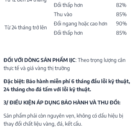
Đổi thấp hơn
82%
Thu vào
85%
Đổi ngang hoặc cao hơn
90%
Từ 24 tháng trở lên
Đổi thấp hơn
85%
ĐỐI VỚI DÒNG SẢN PHẨM IJC
: Theo trọng lượng cân
thực tế và giá vàng thị trường
Đặc biệt: Bảo hành miễn phí 6 tháng đầu lỗi kỹ thuật,
24 tháng cho đá tấm với lỗi kỹ thuật.
3/ ĐIỀU KIỆN ÁP DỤNG BẢO HÀNH VÀ THU ĐỒI:
Sản phẩm phải còn nguyên vẹn, không có dấu hiệu bị
thay đổi chất liệu vàng, đá, kết cấu.