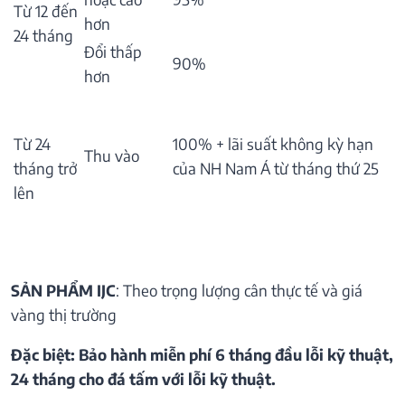
Từ 12 đến
hơn
24 tháng
Đổi thấp
90%
hơn
Từ 24
100% + lãi suất không kỳ hạn
Thu vào
tháng trở
của NH Nam Á từ tháng thứ 25
lên
SẢN PHẨM IJC
: Theo trọng lượng cân thực tế và giá
vàng thị trường
Đặc biệt: Bảo hành miễn phí 6 tháng đầu lỗi kỹ thuật,
24 tháng cho đá tấm với lỗi kỹ thuật.