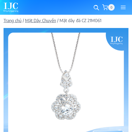
Skip
0
to
content
Trang chủ
/
Mặt Dây Chuyền
/
Mặt dây đá CZ 21M061