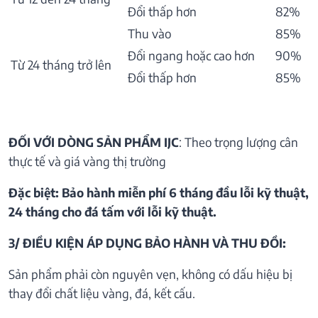
Đổi thấp hơn
82%
Thu vào
85%
Đổi ngang hoặc cao hơn
90%
Từ 24 tháng trở lên
Đổi thấp hơn
85%
ĐỐI VỚI DÒNG SẢN PHẨM IJC
: Theo trọng lượng cân
thực tế và giá vàng thị trường
Đặc biệt: Bảo hành miễn phí 6 tháng đầu lỗi kỹ thuật,
24 tháng cho đá tấm với lỗi kỹ thuật.
3/ ĐIỀU KIỆN ÁP DỤNG BẢO HÀNH VÀ THU ĐỒI:
Sản phẩm phải còn nguyên vẹn, không có dấu hiệu bị
thay đổi chất liệu vàng, đá, kết cấu.