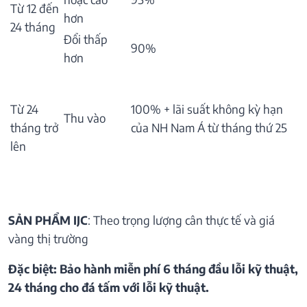
Từ 12 đến
hơn
24 tháng
Đổi thấp
90%
hơn
Từ 24
100% + lãi suất không kỳ hạn
Thu vào
tháng trở
của NH Nam Á từ tháng thứ 25
lên
SẢN PHẨM IJC
: Theo trọng lượng cân thực tế và giá
vàng thị trường
Đặc biệt: Bảo hành miễn phí 6 tháng đầu lỗi kỹ thuật,
24 tháng cho đá tấm với lỗi kỹ thuật.