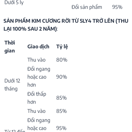
Dưới 5 ly
Đổi sản phẩm
95%
SẢN PHẨM KIM CƯƠNG RỜI TỪ 5LY4 TRỞ LÊN (THU
LẠI 100% SAU 2 NĂM)
:
Thời
Giao dịch
Tỷ lệ
gian
Thu vào
80%
Đổi ngang
hoặc cao
90%
Dưới 12
hơn
tháng
Đổi thấp
85%
hơn
Thu vào
85%
Đổi ngang
hoặc cao
95%
Từ 12 đến