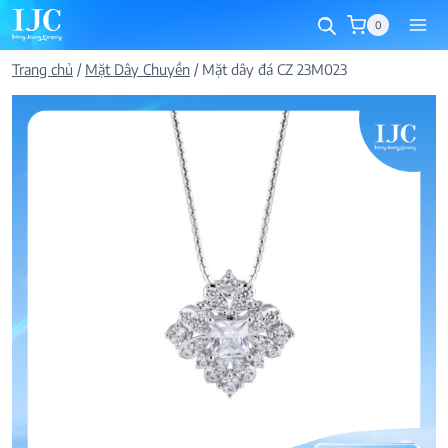
Skip
0
to
content
Trang chủ
/
Mặt Dây Chuyền
/
Mặt dây đá CZ 23M023