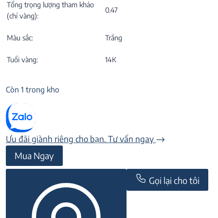
Tổng trọng lượng tham khảo
0.47
(chỉ vàng):
Màu sắc:
Trắng
Tuổi vàng:
14K
Còn 1 trong kho
Ưu đãi giành riêng cho bạn. Tư vấn ngay
Mặt
Mua Ngay
dây
đá
Gọi lại cho tôi
CZ
23M023
số