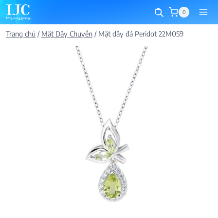
Skip
0
to
content
Trang chủ
/
Mặt Dây Chuyền
/
Mặt dây đá Peridot 22M059