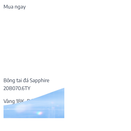
Mua ngay
Bông tai đá Sapphire
20B070.6TY
Vàng 18K, Đá Sapphire
57.169.000
₫