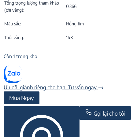
Tổng trọng lượng tham khảo
0.366
(chỉ vàng):
Màu sắc:
Hồng tím
Tuổi vàng:
14K
Còn 1 trong kho
Ưu đãi giành riêng cho bạn. Tư vấn ngay
Mặt
Mua Ngay
dây
đá
Gọi lại cho tôi
Rhodolite
22M289
số