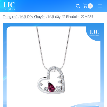
Skip
0
to
content
Trang chủ
/
Mặt Dây Chuyền
/
Mặt dây đá Rhodolite 22M289