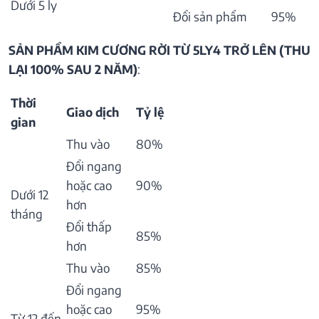
Dưới 5 ly
Đổi sản phẩm
95%
SẢN PHẨM KIM CƯƠNG RỜI TỪ 5LY4 TRỞ LÊN (THU
LẠI 100% SAU 2 NĂM)
:
Thời
Giao dịch
Tỷ lệ
gian
Thu vào
80%
Đổi ngang
hoặc cao
90%
Dưới 12
hơn
tháng
Đổi thấp
85%
hơn
Thu vào
85%
Đổi ngang
hoặc cao
95%
Từ 12 đến