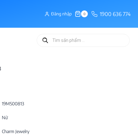
1900 636 774
Đăng nhập
0
Tìm
kiếm
sản
phẩm
8
19M500813
Nữ
Charm Jewelry