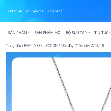
Skip
to
Giới thiệu
Khuyến mãi
Cửa hàng
content
SẢN PHẨM
SẢN PHẨM MỚI
BỘ SƯU TẬP
TIN TỨC
Trang chủ
/
FAMILY COLLECTION
/
Mặt dây đá Smoky 22M248
ALPHA AURA
BST BLOOM
BST NHẪN KIM T
BST NHẪN NAM
BST SWEETIES
FAMILY COLLECT