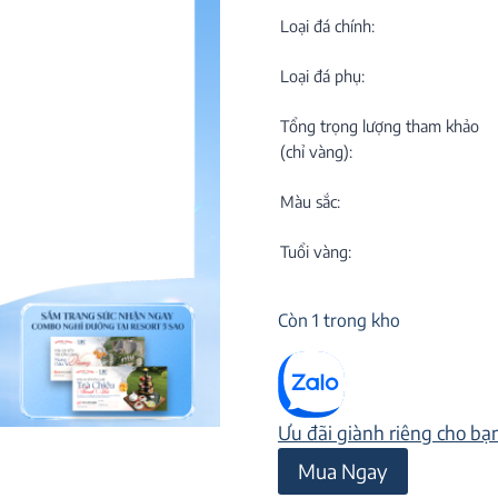
C
NEW
Loại đá chính:
Loại đá phụ:
Tổng trọng lượng tham khảo
(chỉ vàng):
Màu sắc:
M
C
Tuổi vàng:
ON
Còn 1 trong kho
Ưu đãi giành riêng cho bạ
Mặt
Mua Ngay
dây