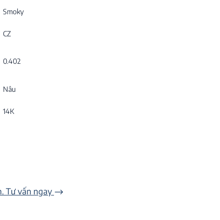
Smoky
CZ
0.402
Nâu
14K
n. Tư vấn ngay