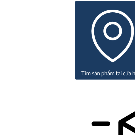
đá
Smoky
22M248
số
lượng
Tìm sản phẩm tại cửa 