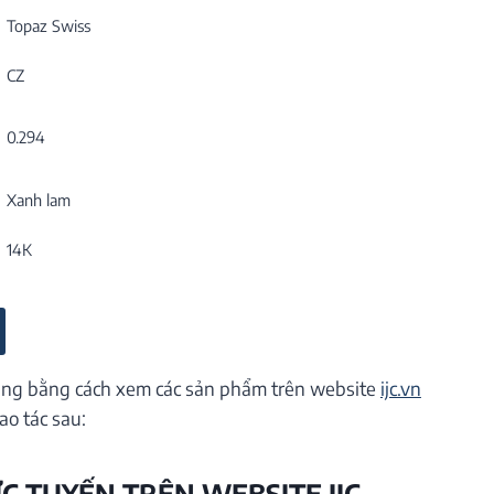
Topaz Swiss
CZ
0.294
Xanh lam
14K
ng bằng cách xem các sản phẩm trên website
ijc.vn
ao tác sau:
ỰC TUYẾN TRÊN WEBSITE IJC