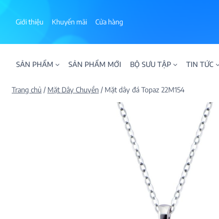
Skip
to
Giới thiệu
Khuyến mãi
Cửa hàng
content
SẢN PHẨM
SẢN PHẨM MỚI
BỘ SƯU TẬP
TIN TỨC
Trang chủ
/
Mặt Dây Chuyền
/
Mặt dây đá Topaz 22M154
ALPHA AURA
BST BLOOM
BST NHẪN KIM T
BST NHẪN NAM
BST SWEETIES
FAMILY COLLECT