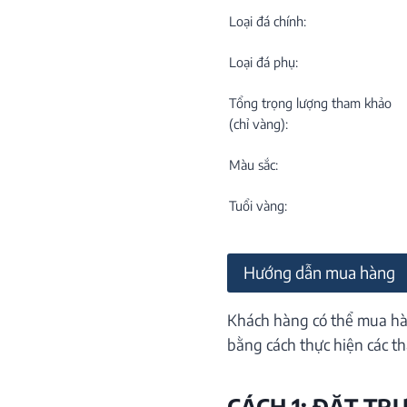
C
NEW
Loại đá chính:
Loại đá phụ:
Tổng trọng lượng tham khảo
(chỉ vàng):
Màu sắc:
M
C
Tuổi vàng:
ON
Hướng dẫn mua hàng
Khách hàng có thể mua hà
bằng cách thực hiện các th
CÁCH 1: ĐẶT TR