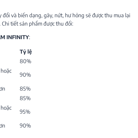
 đổi và biến dạng, gãy, nứt, hư hỏng sẽ được thu mua lại
 Chi tiết sản phẩm được thu đổi:
M INFINITY
:
Tỷ lệ
80%
 hoặc
90%
hơn
85%
85%
 hoặc
95%
hơn
90%