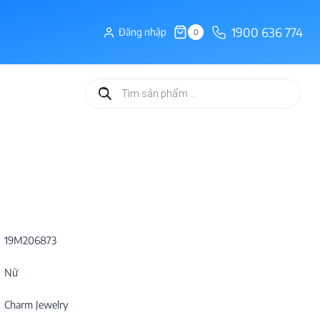
1900 636 774
Đăng nhập
0
Tìm
kiếm
sản
phẩm
19M206873
Nữ
Charm Jewelry