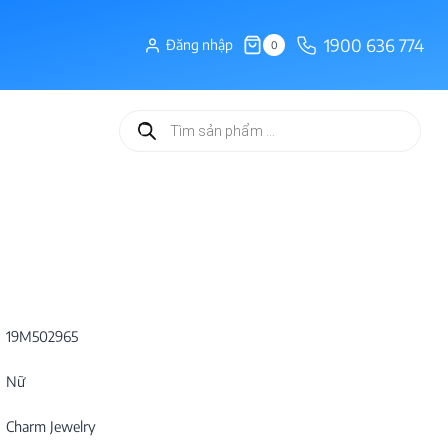
1900 636 774
Đăng nhập
0
Tìm
kiếm
sản
phẩm
19M502965
Nữ
Charm Jewelry