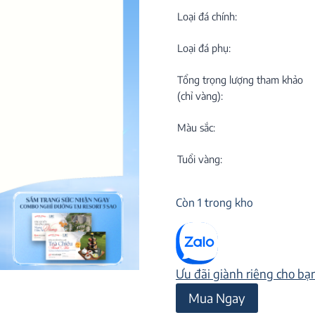
C
NEW
Loại đá chính:
Loại đá phụ:
Tổng trọng lượng tham khảo
(chỉ vàng):
Màu sắc:
M
C
Tuổi vàng:
ON
Còn 1 trong kho
Ưu đãi giành riêng cho bạ
Mặt
Mua Ngay
dây