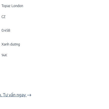
Topaz London
CZ
0.458
Xanh dương
14K
n. Tư vấn ngay