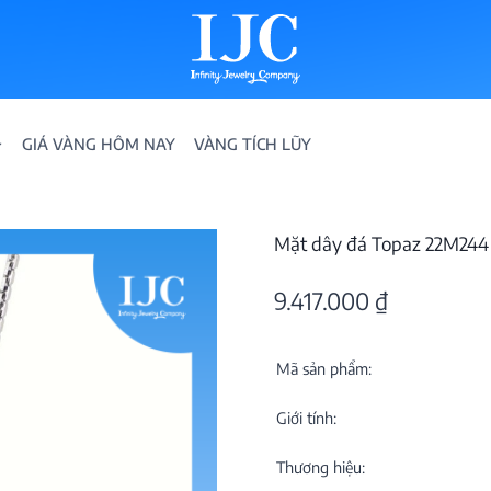
GIÁ VÀNG HÔM NAY
VÀNG TÍCH LŨY
Mặt dây đá Topaz 22M244
9.417.000
₫
Mã sản phẩm:
IỀN
Giới tính:
ION
Thương hiệu: