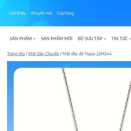
Skip
to
Giới thiệu
Khuyến mãi
Cửa hàng
content
SẢN PHẨM
SẢN PHẨM MỚI
BỘ SƯU TẬP
TIN TỨC
Trang chủ
/
Mặt Dây Chuyền
/
Mặt dây đá Topaz 22M244
ALPHA AURA
BST BLOOM
BST NHẪN KIM T
BST NHẪN NAM
BST SWEETIES
FAMILY COLLECT