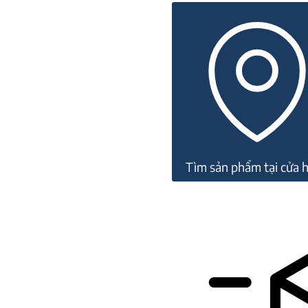
đá
Topaz
22M244
số
lượng
Tìm sản phẩm tại cửa 