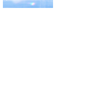
55.797.000
₫