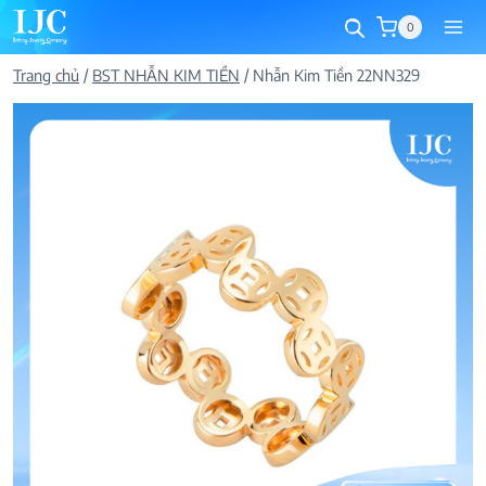
Skip
0
to
content
Trang chủ
/
BST NHẪN KIM TIỀN
/
Nhẫn Kim Tiền 22NN329