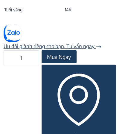
Tuổi vàng:
14K
Ưu đãi giành riêng cho bạn. Tư vấn ngay
Nhẫn
Mua Ngay
Kim
Tiền
22NN329
số
lượng