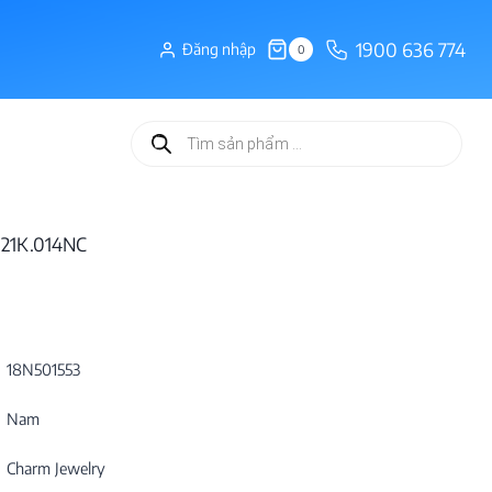
1900 636 774
Đăng nhập
0
Tìm
kiếm
sản
phẩm
 21K.014NC
18N501553
Nam
Charm Jewelry