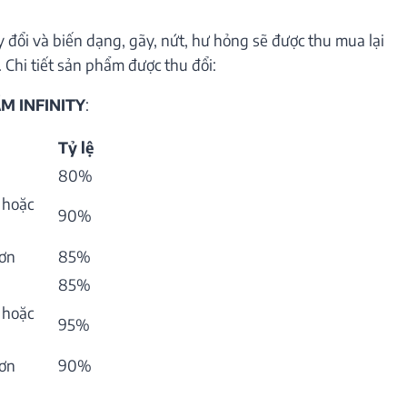
 đổi và biến dạng, gãy, nứt, hư hỏng sẽ được thu mua lại
 Chi tiết sản phẩm được thu đổi:
M INFINITY
:
Tỷ lệ
80%
 hoặc
90%
hơn
85%
85%
 hoặc
95%
hơn
90%