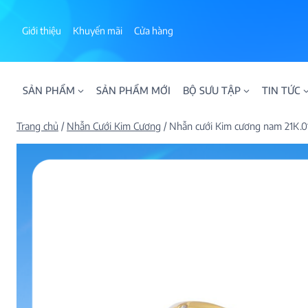
Skip
to
Giới thiệu
Khuyến mãi
Cửa hàng
content
SẢN PHẨM
SẢN PHẨM MỚI
BỘ SƯU TẬP
TIN TỨC
Trang chủ
/
Nhẫn Cưới Kim Cương
/
Nhẫn cưới Kim cương nam 21K.
ALPHA AURA
BST BLOOM
BST NHẪN KIM T
BST NHẪN NAM
BST SWEETIES
FAMILY COLLECT