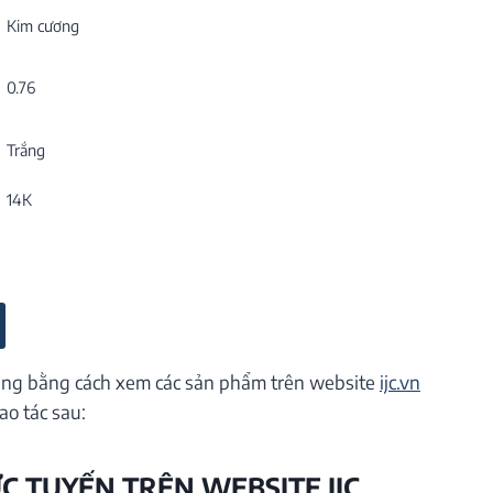
Kim cương
0.76
Trắng
14K
ng bằng cách xem các sản phẩm trên website
ijc.vn
ao tác sau:
ỰC TUYẾN TRÊN WEBSITE IJC