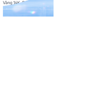
Vàng 14K, Đá Kim cương
17.168.000
₫