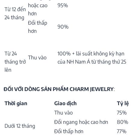
hoặc cao
95%
Từ 12 đến
hơn
24 tháng
Đổi thấp
90%
hơn
Từ 24
100% + lãi suất không kỳ hạn
Thu vào
tháng trở
của NH Nam Á từ tháng thứ 25
lên
ĐỐI VỚI DÒNG SẢN PHẨM CHARM JEWELRY
:
Thời gian
Giao dịch
Tỷ lệ
Thu vào
75%
Đổi ngang hoặc cao hơn
80%
Dưới 12 tháng
Đổi thấp hơn
77%