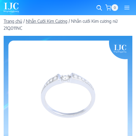
Skip
0
to
content
Trang chủ
/
Nhẫn Cưới Kim Cương
/
Nhẫn cưới Kim cương nữ
21Q.011NC