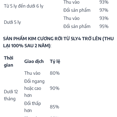
Thu vào
93%
Từ 5 ly đến dưới 6 ly
Đổi sản phẩm
97%
Thu vào
93%
Dưới 5 ly
Đổi sản phẩm
95%
SẢN PHẨM KIM CƯƠNG RỜI TỪ 5LY4 TRỞ LÊN (THU
LẠI 100% SAU 2 NĂM)
:
Thời
Giao dịch
Tỷ lệ
gian
Thu vào
80%
Đổi ngang
hoặc cao
90%
Dưới 12
hơn
tháng
Đổi thấp
85%
hơn