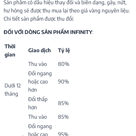
Sản phẩm có dấu hiệu thay đổi và biến dạng, gãy, nứt,
hư hỏng sẽ được thu mua lại theo giá vàng nguyên liệu.
Chi tiết sản phẩm được thu đổi:
ĐỐI VỚI DÒNG SẢN PHẨM INFINITY
:
Thời
Giao dịch
Tỷ lệ
gian
Thu vào
80%
Đổi ngang
hoặc cao
90%
Dưới 12
hơn
tháng
Đổi thấp
85%
hơn
Thu vào
85%
Đổi ngang
hoặc cao
95%