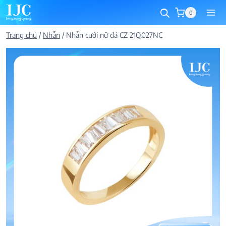
Skip
0
to
content
Trang chủ
/
Nhẫn
/
Nhẫn cưới nữ đá CZ 21Q.027NC