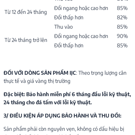
Đổi ngang hoặc cao hơn
85%
Từ 12 đến 24 tháng
Đổi thấp hơn
82%
Thu vào
85%
Đổi ngang hoặc cao hơn
90%
Từ 24 tháng trở lên
Đổi thấp hơn
85%
ĐỐI VỚI DÒNG SẢN PHẨM IJC
: Theo trọng lượng cân
thực tế và giá vàng thị trường
Đặc biệt: Bảo hành miễn phí 6 tháng đầu lỗi kỹ thuật,
24 tháng cho đá tấm với lỗi kỹ thuật.
3/ ĐIỀU KIỆN ÁP DỤNG BẢO HÀNH VÀ THU ĐỒI:
Sản phẩm phải còn nguyên vẹn, không có dấu hiệu bị