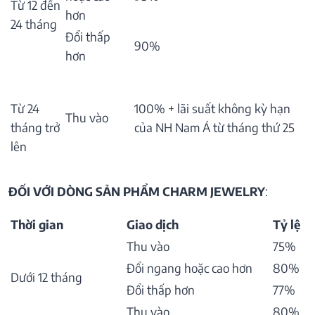
Từ 12 đến
hơn
24 tháng
Đổi thấp
90%
hơn
Từ 24
100% + lãi suất không kỳ hạn
Thu vào
tháng trở
của NH Nam Á từ tháng thứ 25
lên
ĐỐI VỚI DÒNG SẢN PHẨM CHARM JEWELRY
:
Thời gian
Giao dịch
Tỷ lệ
Thu vào
75%
Đổi ngang hoặc cao hơn
80%
Dưới 12 tháng
Đổi thấp hơn
77%
Thu vào
80%