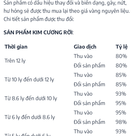
Sản phẩm có dấu hiệu thay đổi và biến dạng, gãy, nứt,
hư hỏng sẽ được thu mua lại theo giá vàng nguyên liệu.
Chi tiết sản phẩm được thu đổi:
SẢN PHẨM KIM CƯƠNG RỜI
:
Thời gian
Giao dịch
Tỷ lệ
Thu vào
80%
Trên 12 ly
Đổi sản phẩm
80%
Thu vào
85%
Từ 10 ly đến dưới 12 ly
Đổi sản phẩm
85%
Thu vào
93%
Từ 8.6 ly đến dưới 10 ly
Đổi sản phẩm
95%
Thu vào
95%
Từ 6 ly đến dưới 8.6 ly
Đổi sản phẩm
98%
Thu vào
93%
Từ 5 ly đến dưới 6 ly