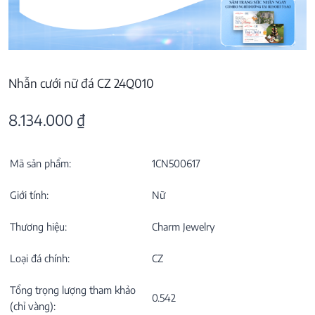
Nhẫn cưới nữ đá CZ 24Q010
8.134.000
₫
Mã sản phẩm:
1CN500617
Giới tính:
Nữ
Thương hiệu:
Charm Jewelry
Loại đá chính:
CZ
Tổng trọng lượng tham khảo
0.542
(chỉ vàng):