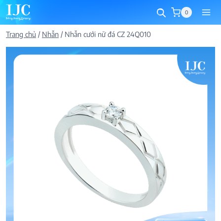
Skip
0
to
content
Trang chủ
/
Nhẫn
/
Nhẫn cưới nữ đá CZ 24Q010