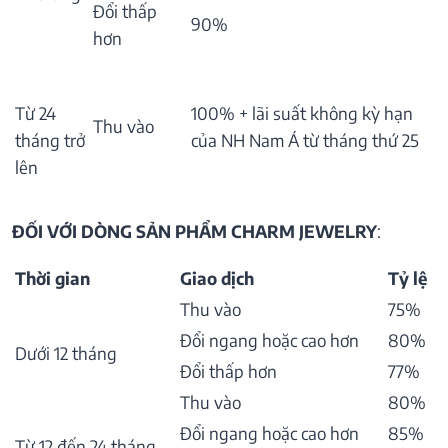
Đổi thấp
90%
hơn
Từ 24
100% + lãi suất không kỳ hạn
Thu vào
tháng trở
của NH Nam Á từ tháng thứ 25
lên
ĐỐI VỚI DÒNG SẢN PHẨM CHARM JEWELRY
:
Thời gian
Giao dịch
Tỷ lệ
Thu vào
75%
Đổi ngang hoặc cao hơn
80%
Dưới 12 tháng
Đổi thấp hơn
77%
Thu vào
80%
Đổi ngang hoặc cao hơn
85%
Từ 12 đến 24 tháng