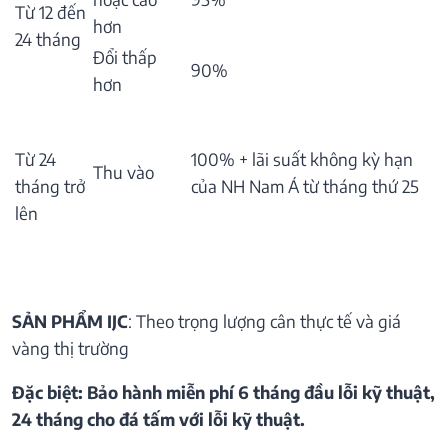
Từ 12 đến
hơn
24 tháng
Đổi thấp
90%
hơn
Từ 24
100% + lãi suất không kỳ hạn
Thu vào
tháng trở
của NH Nam Á từ tháng thứ 25
lên
SẢN PHẨM IJC
: Theo trọng lượng cân thực tế và giá
vàng thị trường
Đặc biệt: Bảo hành miễn phí 6 tháng đầu lỗi kỹ thuật,
24 tháng cho đá tấm với lỗi kỹ thuật.