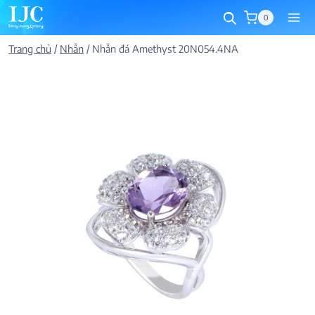
Skip
0
to
content
Trang chủ
/
Nhẫn
/
Nhẫn đá Amethyst 20N054.4NA