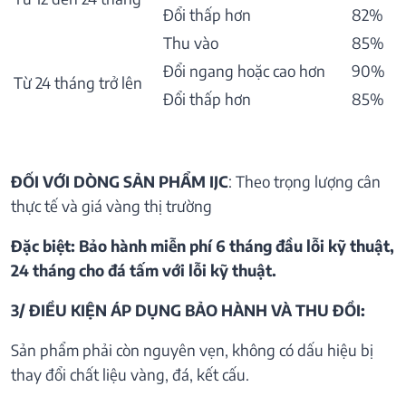
Đổi thấp hơn
82%
Thu vào
85%
Đổi ngang hoặc cao hơn
90%
Từ 24 tháng trở lên
Đổi thấp hơn
85%
ĐỐI VỚI DÒNG SẢN PHẨM IJC
: Theo trọng lượng cân
thực tế và giá vàng thị trường
Đặc biệt: Bảo hành miễn phí 6 tháng đầu lỗi kỹ thuật,
24 tháng cho đá tấm với lỗi kỹ thuật.
3/ ĐIỀU KIỆN ÁP DỤNG BẢO HÀNH VÀ THU ĐỒI:
Sản phẩm phải còn nguyên vẹn, không có dấu hiệu bị
thay đổi chất liệu vàng, đá, kết cấu.