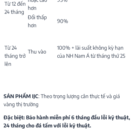
Từ 12 đến
hơn
24 tháng
Đổi thấp
90%
hơn
Từ 24
100% + lãi suất không kỳ hạn
Thu vào
tháng trở
của NH Nam Á từ tháng thứ 25
lên
SẢN PHẨM IJC
: Theo trọng lượng cân thực tế và giá
vàng thị trường
Đặc biệt: Bảo hành miễn phí 6 tháng đầu lỗi kỹ thuật,
24 tháng cho đá tấm với lỗi kỹ thuật.