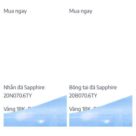
Mua ngay
Mua ngay
Nhẫn đá Sapphire
Bông tai đá Sapphire
20N070.6TY
20B070.6TY
Vàng 18K, Đá Sapphire
Vàng 18K, Đá Sapphire
55.797.000
₫
57.169.000
₫