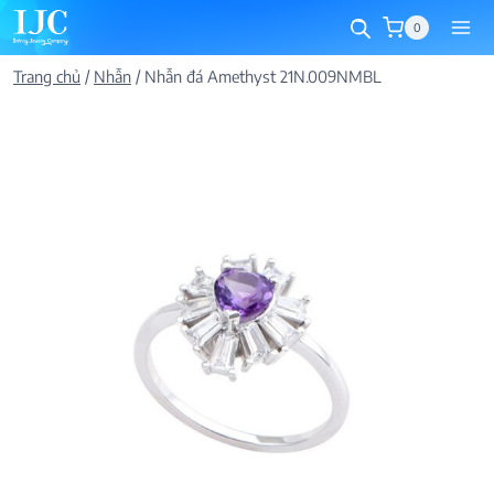
Skip
0
to
content
Trang chủ
/
Nhẫn
/
Nhẫn đá Amethyst 21N.009NMBL