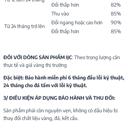
Đổi thấp hơn
82%
Thu vào
85%
Đổi ngang hoặc cao hơn
90%
Từ 24 tháng trở lên
Đổi thấp hơn
85%
ĐỐI VỚI DÒNG SẢN PHẨM IJC
: Theo trọng lượng cân
thực tế và giá vàng thị trường
Đặc biệt: Bảo hành miễn phí 6 tháng đầu lỗi kỹ thuật,
24 tháng cho đá tấm với lỗi kỹ thuật.
3/ ĐIỀU KIỆN ÁP DỤNG BẢO HÀNH VÀ THU ĐỒI:
Sản phẩm phải còn nguyên vẹn, không có dấu hiệu bị
thay đổi chất liệu vàng, đá, kết cấu.