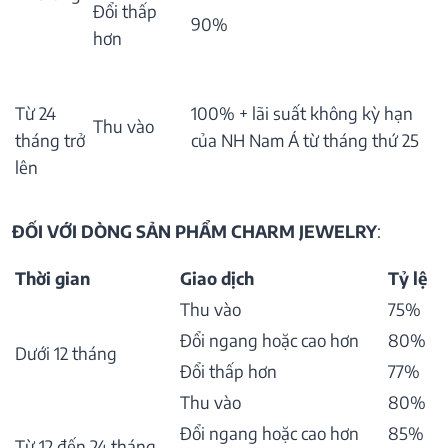
Đổi thấp
90%
hơn
Từ 24
100% + lãi suất không kỳ hạn
Thu vào
tháng trở
của NH Nam Á từ tháng thứ 25
lên
ĐỐI VỚI DÒNG SẢN PHẨM CHARM JEWELRY
:
Thời gian
Giao dịch
Tỷ lệ
Thu vào
75%
Đổi ngang hoặc cao hơn
80%
Dưới 12 tháng
Đổi thấp hơn
77%
Thu vào
80%
Đổi ngang hoặc cao hơn
85%
Từ 12 đến 24 tháng