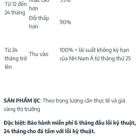
Từ 12 đến
hơn
24 tháng
Đổi thấp
90%
hơn
Từ 24
100% + lãi suất không kỳ hạn
Thu vào
tháng trở
của NH Nam Á từ tháng thứ 25
lên
SẢN PHẨM IJC
: Theo trọng lượng cân thực tế và giá
vàng thị trường
Đặc biệt: Bảo hành miễn phí 6 tháng đầu lỗi kỹ thuật,
24 tháng cho đá tấm với lỗi kỹ thuật.