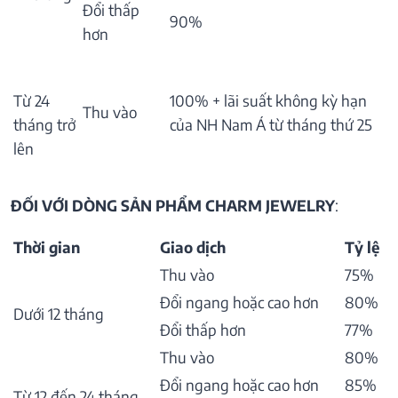
Đổi thấp
90%
hơn
Từ 24
100% + lãi suất không kỳ hạn
Thu vào
tháng trở
của NH Nam Á từ tháng thứ 25
lên
ĐỐI VỚI DÒNG SẢN PHẨM CHARM JEWELRY
:
Thời gian
Giao dịch
Tỷ lệ
Thu vào
75%
Đổi ngang hoặc cao hơn
80%
Dưới 12 tháng
Đổi thấp hơn
77%
Thu vào
80%
Đổi ngang hoặc cao hơn
85%
Từ 12 đến 24 tháng