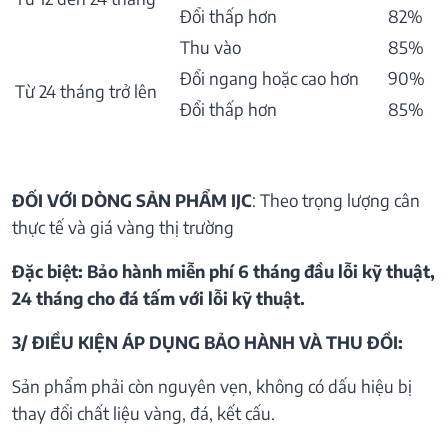
Đổi thấp hơn
82%
Thu vào
85%
Đổi ngang hoặc cao hơn
90%
Từ 24 tháng trở lên
Đổi thấp hơn
85%
ĐỐI VỚI DÒNG SẢN PHẨM IJC
: Theo trọng lượng cân
thực tế và giá vàng thị trường
Đặc biệt: Bảo hành miễn phí 6 tháng đầu lỗi kỹ thuật,
24 tháng cho đá tấm với lỗi kỹ thuật.
3/ ĐIỀU KIỆN ÁP DỤNG BẢO HÀNH VÀ THU ĐỒI:
Sản phẩm phải còn nguyên vẹn, không có dấu hiệu bị
thay đổi chất liệu vàng, đá, kết cấu.