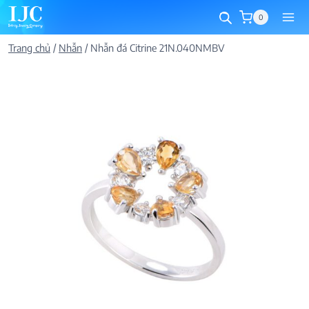
Skip
0
to
content
Trang chủ
/
Nhẫn
/
Nhẫn đá Citrine 21N.040NMBV