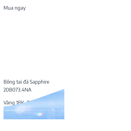
Mua ngay
Bông tai đá Sapphire
20B073.4NA
Vàng 18K, Đá Sapphire
37.809.000
₫