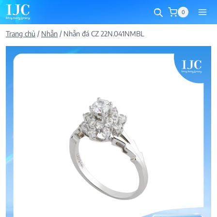
Skip
0
to
content
Trang chủ
/
Nhẫn
/
Nhẫn đá CZ 22N.041NMBL