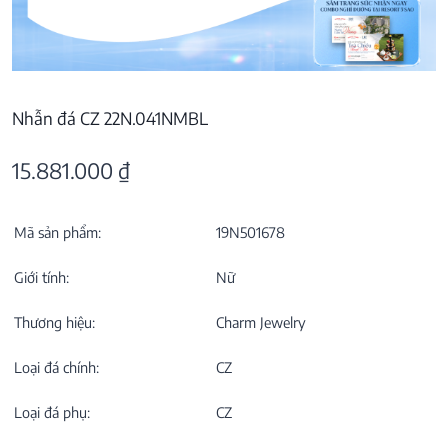
Nhẫn đá CZ 22N.041NMBL
15.881.000
₫
Mã sản phẩm:
19N501678
Giới tính:
Nữ
Thương hiệu:
Charm Jewelry
Loại đá chính:
CZ
Loại đá phụ:
CZ