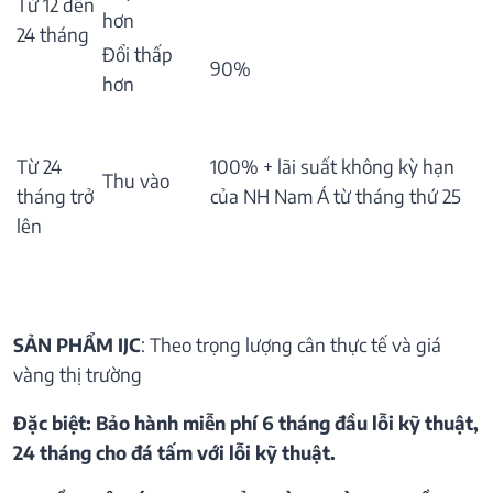
Từ 12 đến
hơn
24 tháng
Đổi thấp
90%
hơn
Từ 24
100% + lãi suất không kỳ hạn
Thu vào
tháng trở
của NH Nam Á từ tháng thứ 25
lên
SẢN PHẨM IJC
: Theo trọng lượng cân thực tế và giá
vàng thị trường
Đặc biệt: Bảo hành miễn phí 6 tháng đầu lỗi kỹ thuật,
24 tháng cho đá tấm với lỗi kỹ thuật.