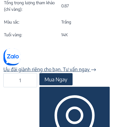
Tổng trọng lượng tham khảo
0.87
(chỉ vàng):
Màu sắc:
Trắng
Tuổi vàng:
14K
Ưu đãi giành riêng cho bạn. Tư vấn ngay
Nhẫn
Mua Ngay
đá
CZ
22N.041NMBL
số
lượng