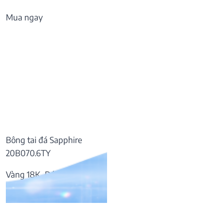
Mua ngay
Bông tai đá Sapphire
20B070.6TY
Vàng 18K, Đá Sapphire
57.169.000
₫