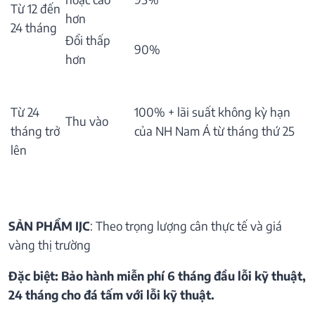
Từ 12 đến
hơn
24 tháng
Đổi thấp
90%
hơn
Từ 24
100% + lãi suất không kỳ hạn
Thu vào
tháng trở
của NH Nam Á từ tháng thứ 25
lên
SẢN PHẨM IJC
: Theo trọng lượng cân thực tế và giá
vàng thị trường
Đặc biệt: Bảo hành miễn phí 6 tháng đầu lỗi kỹ thuật,
24 tháng cho đá tấm với lỗi kỹ thuật.