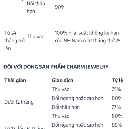
Đổi thấp
90%
hơn
Từ 24
100% + lãi suất không kỳ hạn
Thu vào
tháng trở
của NH Nam Á từ tháng thứ 25
lên
ĐỐI VỚI DÒNG SẢN PHẨM CHARM JEWELRY
:
Thời gian
Giao dịch
Tỷ lệ
Thu vào
75%
Đổi ngang hoặc cao hơn
80%
Dưới 12 tháng
Đổi thấp hơn
77%
Thu vào
80%
Đổi ngang hoặc cao hơn
85%
Từ 12 đến 24 tháng