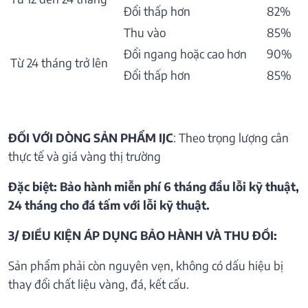
Đổi thấp hơn
82%
Thu vào
85%
Đổi ngang hoặc cao hơn
90%
Từ 24 tháng trở lên
Đổi thấp hơn
85%
ĐỐI VỚI DÒNG SẢN PHẨM IJC
: Theo trọng lượng cân
thực tế và giá vàng thị trường
Đặc biệt: Bảo hành miễn phí 6 tháng đầu lỗi kỹ thuật,
24 tháng cho đá tấm với lỗi kỹ thuật.
3/ ĐIỀU KIỆN ÁP DỤNG BẢO HÀNH VÀ THU ĐỒI:
Sản phẩm phải còn nguyên vẹn, không có dấu hiệu bị
thay đổi chất liệu vàng, đá, kết cấu.