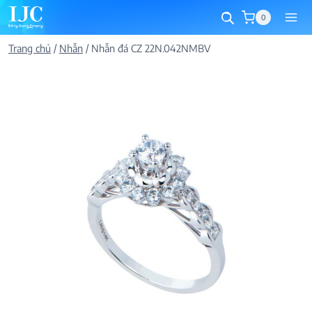
Skip
0
to
content
Trang chủ
/
Nhẫn
/
Nhẫn đá CZ 22N.042NMBV