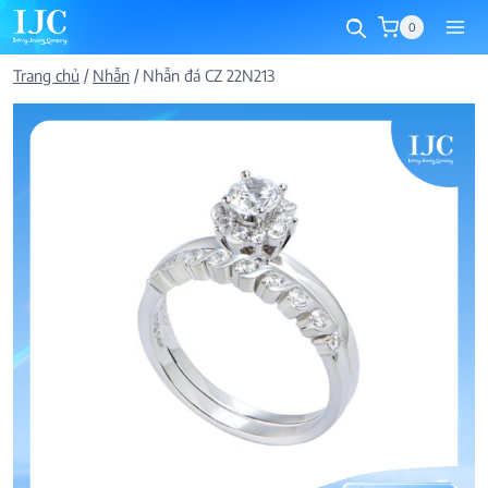
Skip
0
to
content
Trang chủ
/
Nhẫn
/
Nhẫn đá CZ 22N213