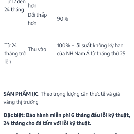
Từ 12 đến
hơn
24 tháng
Đổi thấp
90%
hơn
Từ 24
100% + lãi suất không kỳ hạn
Thu vào
tháng trở
của NH Nam Á từ tháng thứ 25
lên
SẢN PHẨM IJC
: Theo trọng lượng cân thực tế và giá
vàng thị trường
Đặc biệt: Bảo hành miễn phí 6 tháng đầu lỗi kỹ thuật,
24 tháng cho đá tấm với lỗi kỹ thuật.