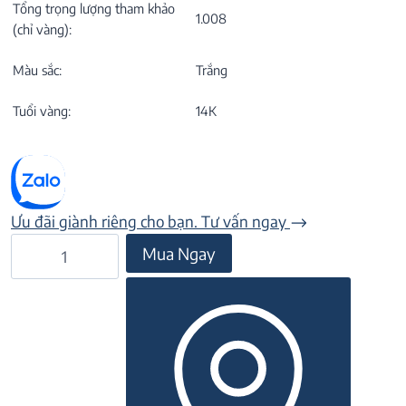
Tổng trọng lượng tham khảo
1.008
(chỉ vàng):
Màu sắc:
Trắng
Tuổi vàng:
14K
Ưu đãi giành riêng cho bạn. Tư vấn ngay
Nhẫn
Mua Ngay
đá
CZ
22N213
số
lượng