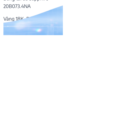
20B073.4NA
Vàng 18K, Đá Sapphire
37.809.000
₫