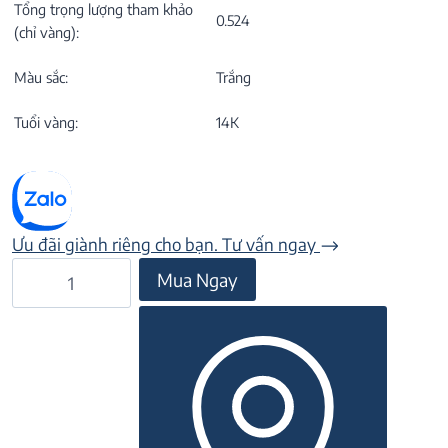
Tổng trọng lượng tham khảo
0.524
(chỉ vàng):
Màu sắc:
Trắng
Tuổi vàng:
14K
Ưu đãi giành riêng cho bạn. Tư vấn ngay
Nhẫn
Mua Ngay
đá
CZ
22N302
số
lượng