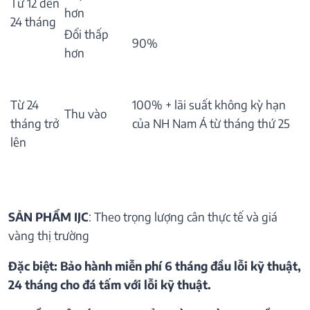
Từ 12 đến
hơn
24 tháng
Đổi thấp
90%
hơn
Từ 24
100% + lãi suất không kỳ hạn
Thu vào
tháng trở
của NH Nam Á từ tháng thứ 25
lên
SẢN PHẨM IJC
: Theo trọng lượng cân thực tế và giá
vàng thị trường
Đặc biệt: Bảo hành miễn phí 6 tháng đầu lỗi kỹ thuật,
24 tháng cho đá tấm với lỗi kỹ thuật.