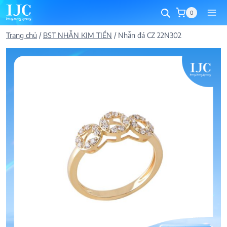
Skip
0
to
content
Trang chủ
/
BST NHẪN KIM TIỀN
/
Nhẫn đá CZ 22N302