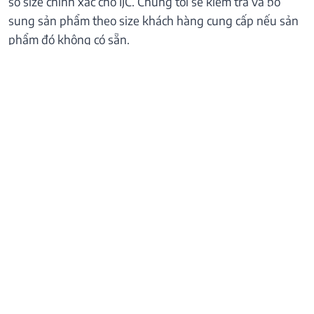
số size chính xác cho IJC. Chúng tôi sẽ kiểm tra và bổ
sung sản phẩm theo size khách hàng cung cấp nếu sản
phẩm đó không có sẵn.
Khách hàng xem hướng dẫn đo size trang sức chính xác
tại đây.
Chính sách bảo hành thu đổi
1/ BẢO HÀNH SẢN PHẨM:
Làm sạch, làm sáng mới sản phẩm miễn phí vô thời hạn.
2/ THU ĐỔI SẢN PHẨM:
Sản phẩm có dấu hiệu thay đổi và biến dạng, gãy, nứt,
hư hỏng sẽ được thu mua lại theo giá vàng nguyên liệu.
Chi tiết sản phẩm được thu đổi: