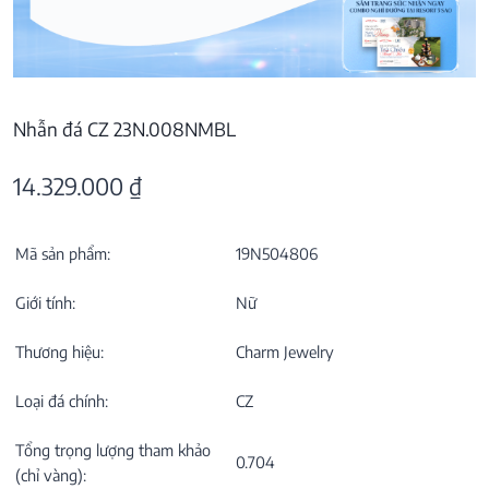
Nhẫn đá CZ 23N.008NMBL
14.329.000
₫
Mã sản phẩm:
19N504806
Giới tính:
Nữ
Thương hiệu:
Charm Jewelry
Loại đá chính:
CZ
Tổng trọng lượng tham khảo
0.704
(chỉ vàng):