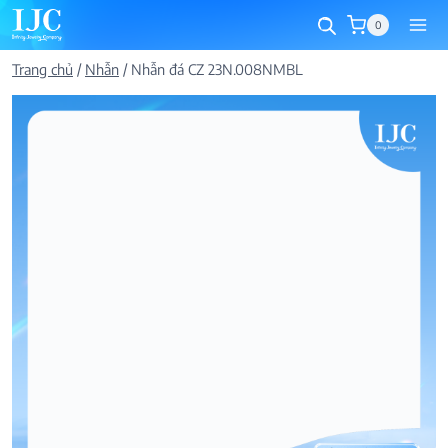
Skip
0
to
content
Trang chủ
/
Nhẫn
/
Nhẫn đá CZ 23N.008NMBL