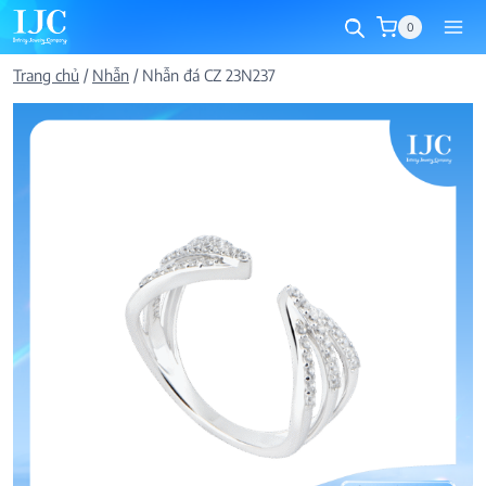
Skip
0
to
content
Trang chủ
/
Nhẫn
/
Nhẫn đá CZ 23N237