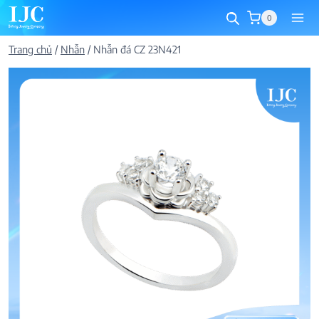
Skip
0
to
content
Trang chủ
/
Nhẫn
/
Nhẫn đá CZ 23N421