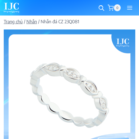
Skip
0
to
content
Trang chủ
/
Nhẫn
/
Nhẫn đá CZ 23Q081