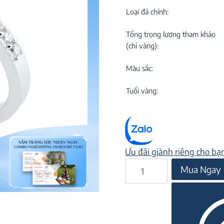
C
NEW
Loại đá chính:
Tổng trọng lượng tham khảo
(chỉ vàng):
Màu sắc:
Tuổi vàng:
M
C
ON
Ưu đãi giành riêng cho bạ
Nhẫn
Mua Ngay
đá
CZ
24N006
số