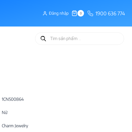
1900 636 774
Đăng nhập
0
Tìm
kiếm
sản
phẩm
1CN500864
Nữ
Charm Jewelry