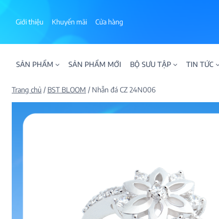
Skip
to
Giới thiệu
Khuyến mãi
Cửa hàng
content
SẢN PHẨM
SẢN PHẨM MỚI
BỘ SƯU TẬP
TIN TỨC
Trang chủ
/
BST BLOOM
/
Nhẫn đá CZ 24N006
ALPHA AURA
BST BLOOM
BST NHẪN KIM T
BST NHẪN NAM
BST SWEETIES
FAMILY COLLECT