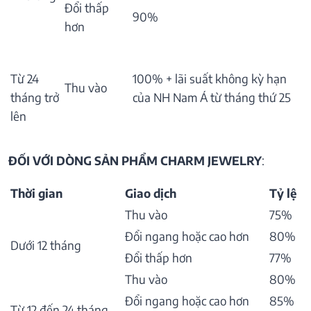
Đổi thấp
90%
hơn
Từ 24
100% + lãi suất không kỳ hạn
Thu vào
tháng trở
của NH Nam Á từ tháng thứ 25
lên
ĐỐI VỚI DÒNG SẢN PHẨM CHARM JEWELRY
:
Thời gian
Giao dịch
Tỷ lệ
Thu vào
75%
Đổi ngang hoặc cao hơn
80%
Dưới 12 tháng
Đổi thấp hơn
77%
Thu vào
80%
Đổi ngang hoặc cao hơn
85%
Từ 12 đến 24 tháng