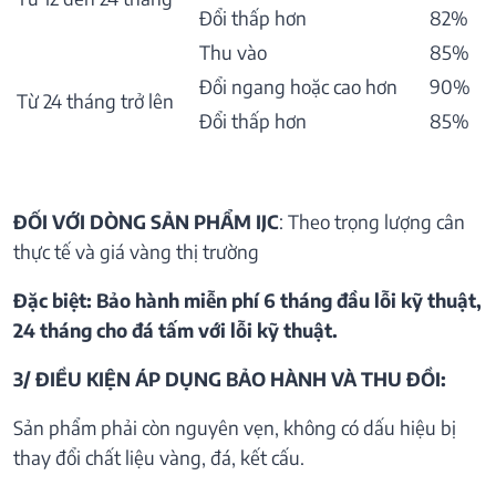
Đổi thấp hơn
82%
Thu vào
85%
Đổi ngang hoặc cao hơn
90%
Từ 24 tháng trở lên
Đổi thấp hơn
85%
ĐỐI VỚI DÒNG SẢN PHẨM IJC
: Theo trọng lượng cân
thực tế và giá vàng thị trường
Đặc biệt: Bảo hành miễn phí 6 tháng đầu lỗi kỹ thuật,
24 tháng cho đá tấm với lỗi kỹ thuật.
3/ ĐIỀU KIỆN ÁP DỤNG BẢO HÀNH VÀ THU ĐỒI:
Sản phẩm phải còn nguyên vẹn, không có dấu hiệu bị
thay đổi chất liệu vàng, đá, kết cấu.