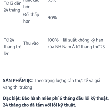
Từ 12 đến
hơn
24 tháng
Đổi thấp
90%
hơn
Từ 24
100% + lãi suất không kỳ hạn
Thu vào
tháng trở
của NH Nam Á từ tháng thứ 25
lên
SẢN PHẨM IJC
: Theo trọng lượng cân thực tế và giá
vàng thị trường
Đặc biệt: Bảo hành miễn phí 6 tháng đầu lỗi kỹ thuật,
24 tháng cho đá tấm với lỗi kỹ thuật.