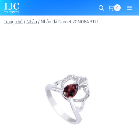
Skip
0
to
content
Trang chủ
/
Nhẫn
/
Nhẫn đá Garnet 20N064.3TU