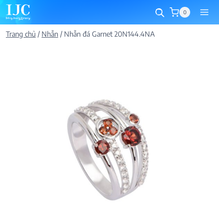
Skip
0
to
content
Trang chủ
/
Nhẫn
/
Nhẫn đá Garnet 20N144.4NA