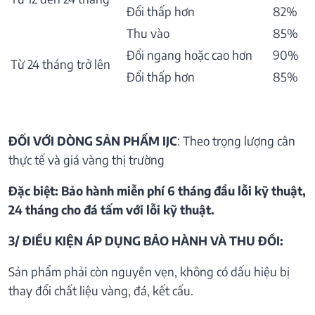
Đổi thấp hơn
82%
Thu vào
85%
Đổi ngang hoặc cao hơn
90%
Từ 24 tháng trở lên
Đổi thấp hơn
85%
ĐỐI VỚI DÒNG SẢN PHẨM IJC
: Theo trọng lượng cân
thực tế và giá vàng thị trường
Đặc biệt: Bảo hành miễn phí 6 tháng đầu lỗi kỹ thuật,
24 tháng cho đá tấm với lỗi kỹ thuật.
3/ ĐIỀU KIỆN ÁP DỤNG BẢO HÀNH VÀ THU ĐỒI:
Sản phẩm phải còn nguyên vẹn, không có dấu hiệu bị
thay đổi chất liệu vàng, đá, kết cấu.