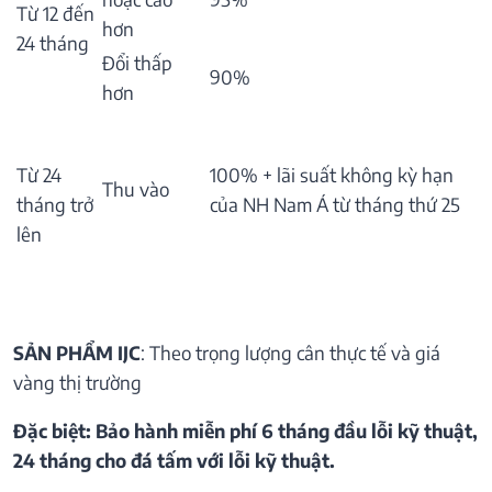
Từ 12 đến
hơn
24 tháng
Đổi thấp
90%
hơn
Từ 24
100% + lãi suất không kỳ hạn
Thu vào
tháng trở
của NH Nam Á từ tháng thứ 25
lên
SẢN PHẨM IJC
: Theo trọng lượng cân thực tế và giá
vàng thị trường
Đặc biệt: Bảo hành miễn phí 6 tháng đầu lỗi kỹ thuật,
24 tháng cho đá tấm với lỗi kỹ thuật.