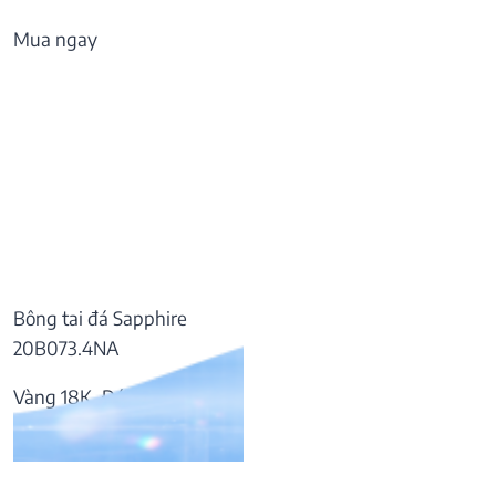
Mua ngay
Bông tai đá Sapphire
20B073.4NA
Vàng 18K, Đá Sapphire
37.809.000
₫