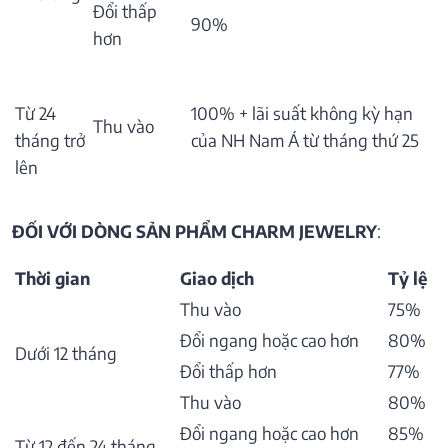
Đổi thấp
90%
hơn
Từ 24
100% + lãi suất không kỳ hạn
Thu vào
tháng trở
của NH Nam Á từ tháng thứ 25
lên
ĐỐI VỚI DÒNG SẢN PHẨM CHARM JEWELRY
:
Thời gian
Giao dịch
Tỷ lệ
Thu vào
75%
Đổi ngang hoặc cao hơn
80%
Dưới 12 tháng
Đổi thấp hơn
77%
Thu vào
80%
Đổi ngang hoặc cao hơn
85%
Từ 12 đến 24 tháng