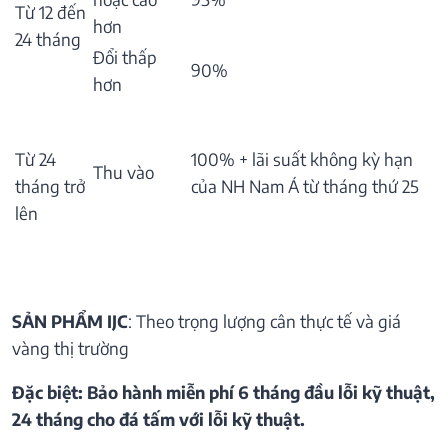
Từ 12 đến
hơn
24 tháng
Đổi thấp
90%
hơn
Từ 24
100% + lãi suất không kỳ hạn
Thu vào
tháng trở
của NH Nam Á từ tháng thứ 25
lên
SẢN PHẨM IJC
: Theo trọng lượng cân thực tế và giá
vàng thị trường
Đặc biệt: Bảo hành miễn phí 6 tháng đầu lỗi kỹ thuật,
24 tháng cho đá tấm với lỗi kỹ thuật.