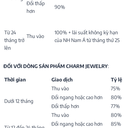
Đổi thấp
90%
hơn
Từ 24
100% + lãi suất không kỳ hạn
Thu vào
tháng trở
của NH Nam Á từ tháng thứ 25
lên
ĐỐI VỚI DÒNG SẢN PHẨM CHARM JEWELRY
:
Thời gian
Giao dịch
Tỷ lệ
Thu vào
75%
Đổi ngang hoặc cao hơn
80%
Dưới 12 tháng
Đổi thấp hơn
77%
Thu vào
80%
Đổi ngang hoặc cao hơn
85%
Từ 12 đến 24 tháng