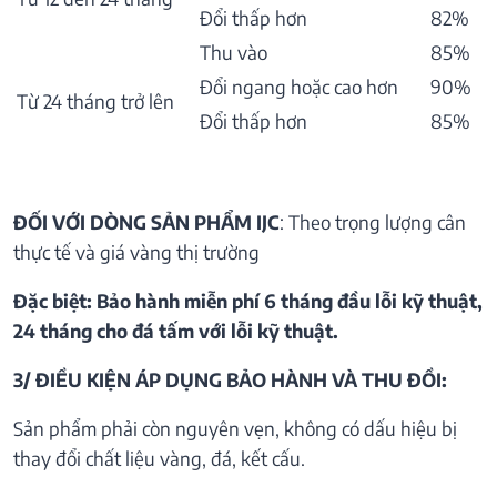
Đổi thấp hơn
82%
Thu vào
85%
Đổi ngang hoặc cao hơn
90%
Từ 24 tháng trở lên
Đổi thấp hơn
85%
ĐỐI VỚI DÒNG SẢN PHẨM IJC
: Theo trọng lượng cân
thực tế và giá vàng thị trường
Đặc biệt: Bảo hành miễn phí 6 tháng đầu lỗi kỹ thuật,
24 tháng cho đá tấm với lỗi kỹ thuật.
3/ ĐIỀU KIỆN ÁP DỤNG BẢO HÀNH VÀ THU ĐỒI:
Sản phẩm phải còn nguyên vẹn, không có dấu hiệu bị
thay đổi chất liệu vàng, đá, kết cấu.