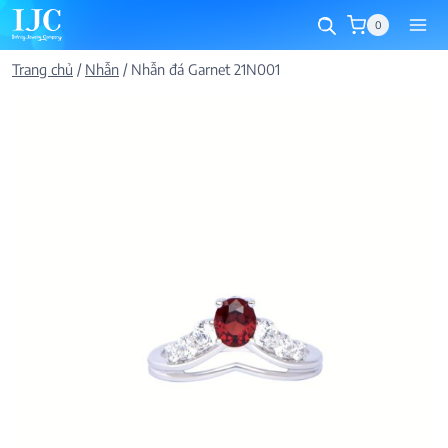
Skip
0
to
content
Trang chủ
/
Nhẫn
/
Nhẫn đá Garnet 21N001