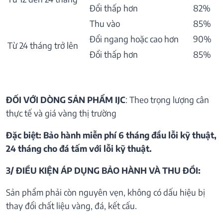
Đổi thấp hơn
82%
Thu vào
85%
Đổi ngang hoặc cao hơn
90%
Từ 24 tháng trở lên
Đổi thấp hơn
85%
ĐỐI VỚI DÒNG SẢN PHẨM IJC
: Theo trọng lượng cân
thực tế và giá vàng thị trường
Đặc biệt: Bảo hành miễn phí 6 tháng đầu lỗi kỹ thuật,
24 tháng cho đá tấm với lỗi kỹ thuật.
3/ ĐIỀU KIỆN ÁP DỤNG BẢO HÀNH VÀ THU ĐỒI:
Sản phẩm phải còn nguyên vẹn, không có dấu hiệu bị
thay đổi chất liệu vàng, đá, kết cấu.