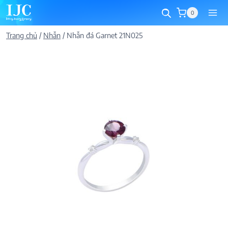
Skip
0
to
content
Trang chủ
/
Nhẫn
/
Nhẫn đá Garnet 21N025