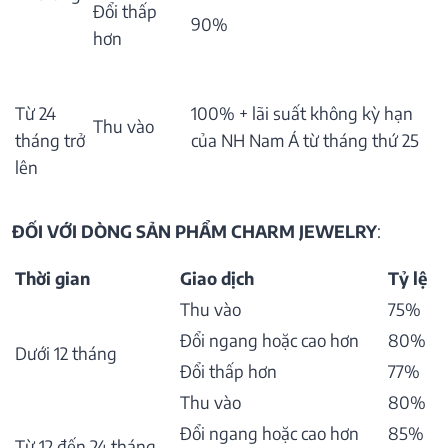
Đổi thấp
90%
hơn
Từ 24
100% + lãi suất không kỳ hạn
Thu vào
tháng trở
của NH Nam Á từ tháng thứ 25
lên
ĐỐI VỚI DÒNG SẢN PHẨM CHARM JEWELRY
:
Thời gian
Giao dịch
Tỷ lệ
Thu vào
75%
Đổi ngang hoặc cao hơn
80%
Dưới 12 tháng
Đổi thấp hơn
77%
Thu vào
80%
Đổi ngang hoặc cao hơn
85%
Từ 12 đến 24 tháng