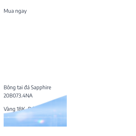
Mua ngay
Bông tai đá Sapphire
20B073.4NA
Vàng 18K, Đá Sapphire
37.809.000
₫