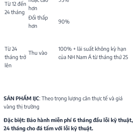
Từ 12 đến
hơn
24 tháng
Đổi thấp
90%
hơn
Từ 24
100% + lãi suất không kỳ hạn
Thu vào
tháng trở
của NH Nam Á từ tháng thứ 25
lên
SẢN PHẨM IJC
: Theo trọng lượng cân thực tế và giá
vàng thị trường
Đặc biệt: Bảo hành miễn phí 6 tháng đầu lỗi kỹ thuật,
24 tháng cho đá tấm với lỗi kỹ thuật.