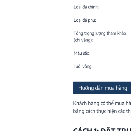
C
NEW
Loại đá chính:
Loại đá phụ:
Tổng trọng lượng tham khảo
(chỉ vàng):
Màu sắc:
M
C
Tuổi vàng:
ON
Hướng dẫn mua hàng
Khách hàng có thể mua hà
bằng cách thực hiện các th
CÁCH 1: ĐẶT TR