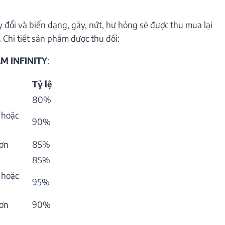
 đổi và biến dạng, gãy, nứt, hư hỏng sẽ được thu mua lại
 Chi tiết sản phẩm được thu đổi:
M INFINITY
:
Tỷ lệ
80%
 hoặc
90%
hơn
85%
85%
 hoặc
95%
hơn
90%