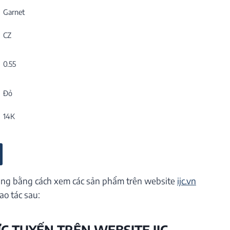
Garnet
CZ
0.55
Đỏ
14K
ng bằng cách xem các sản phẩm trên website
ijc.vn
ao tác sau:
ỰC TUYẾN TRÊN WEBSITE IJC