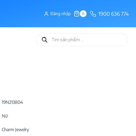
1900 636 774
Đăng nhập
0
Tìm
kiếm
sản
phẩm
19N213804
Nữ
Charm Jewelry