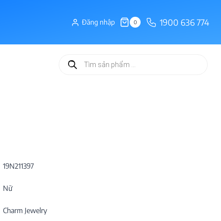
1900 636 774
Đăng nhập
0
Tìm
kiếm
sản
phẩm
19N211397
Nữ
Charm Jewelry