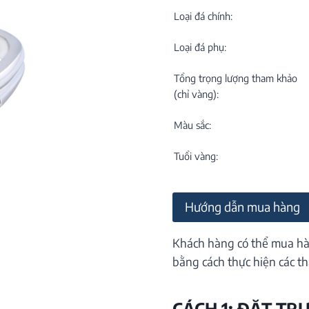
C
NEW
Loại đá chính:
Loại đá phụ:
Tổng trọng lượng tham khảo
(chỉ vàng):
Màu sắc:
M
C
Tuổi vàng:
ON
Hướng dẫn mua hàng
Khách hàng có thể mua hà
bằng cách thực hiện các th
CÁCH 1: ĐẶT TR