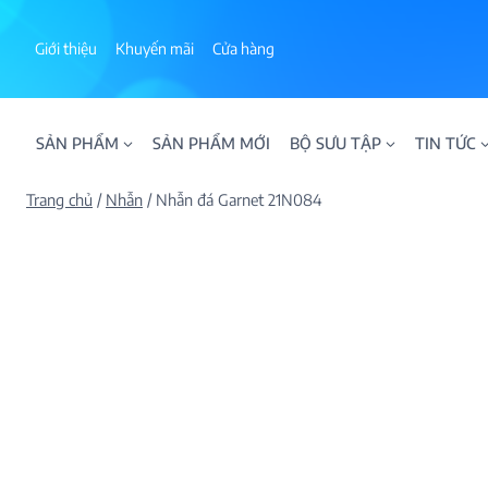
Skip
to
Giới thiệu
Khuyến mãi
Cửa hàng
content
SẢN PHẨM
SẢN PHẨM MỚI
BỘ SƯU TẬP
TIN TỨC
Trang chủ
/
Nhẫn
/
Nhẫn đá Garnet 21N084
ALPHA AURA
BST BLOOM
BST NHẪN KIM T
BST NHẪN NAM
BST SWEETIES
FAMILY COLLECT