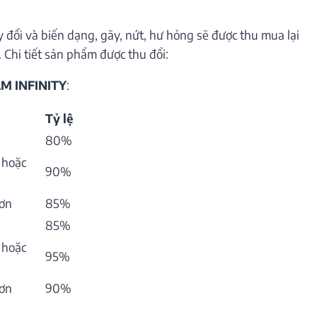
 đổi và biến dạng, gãy, nứt, hư hỏng sẽ được thu mua lại
 Chi tiết sản phẩm được thu đổi:
M INFINITY
:
Tỷ lệ
80%
 hoặc
90%
hơn
85%
85%
 hoặc
95%
hơn
90%