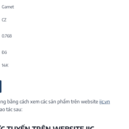
Garnet
CZ
0.768
Đỏ
14K
ng bằng cách xem các sản phẩm trên website
ijc.vn
ao tác sau:
ỰC TUYẾN TRÊN WEBSITE IJC