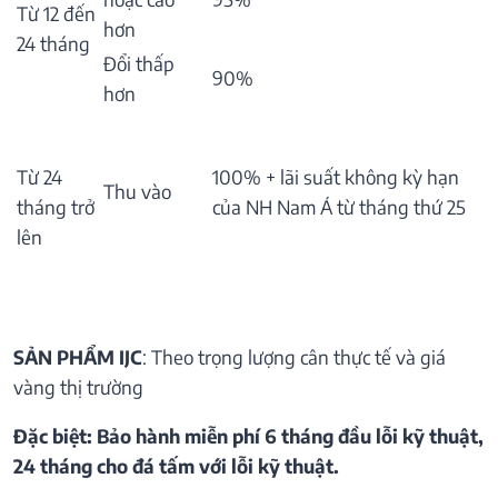
Từ 12 đến
hơn
24 tháng
Đổi thấp
90%
hơn
Từ 24
100% + lãi suất không kỳ hạn
Thu vào
tháng trở
của NH Nam Á từ tháng thứ 25
lên
SẢN PHẨM IJC
: Theo trọng lượng cân thực tế và giá
vàng thị trường
Đặc biệt: Bảo hành miễn phí 6 tháng đầu lỗi kỹ thuật,
24 tháng cho đá tấm với lỗi kỹ thuật.