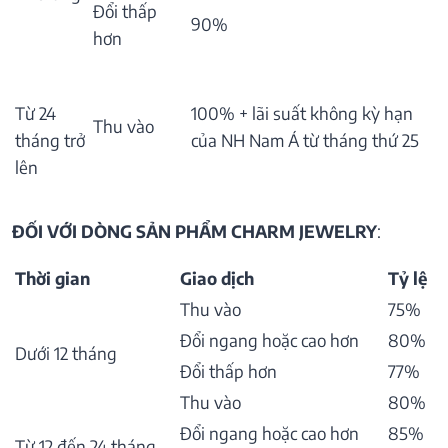
Đổi thấp
90%
hơn
Từ 24
100% + lãi suất không kỳ hạn
Thu vào
tháng trở
của NH Nam Á từ tháng thứ 25
lên
ĐỐI VỚI DÒNG SẢN PHẨM CHARM JEWELRY
:
Thời gian
Giao dịch
Tỷ lệ
Thu vào
75%
Đổi ngang hoặc cao hơn
80%
Dưới 12 tháng
Đổi thấp hơn
77%
Thu vào
80%
Đổi ngang hoặc cao hơn
85%
Từ 12 đến 24 tháng