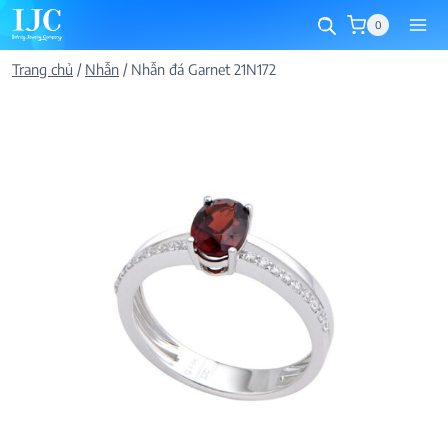
Skip
0
to
content
Trang chủ
/
Nhẫn
/
Nhẫn đá Garnet 21N172