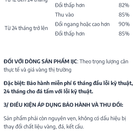
Đổi thấp hơn
82%
Thu vào
85%
Đổi ngang hoặc cao hơn
90%
Từ 24 tháng trở lên
Đổi thấp hơn
85%
ĐỐI VỚI DÒNG SẢN PHẨM IJC
: Theo trọng lượng cân
thực tế và giá vàng thị trường
Đặc biệt: Bảo hành miễn phí 6 tháng đầu lỗi kỹ thuật,
24 tháng cho đá tấm với lỗi kỹ thuật.
3/ ĐIỀU KIỆN ÁP DỤNG BẢO HÀNH VÀ THU ĐỒI:
Sản phẩm phải còn nguyên vẹn, không có dấu hiệu bị
thay đổi chất liệu vàng, đá, kết cấu.