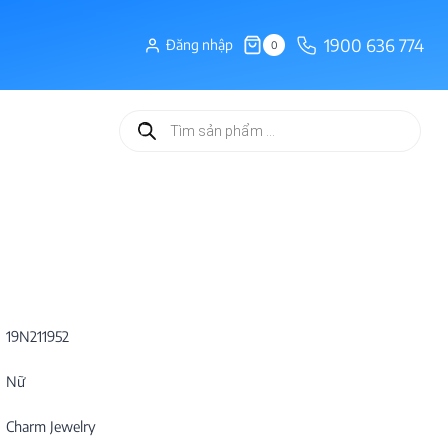
1900 636 774
Đăng nhập
0
Tìm
kiếm
sản
phẩm
19N211952
Nữ
Charm Jewelry