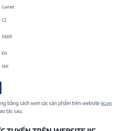
Garnet
CZ
0.668
Đỏ
14K
ng bằng cách xem các sản phẩm trên website
ijc.vn
ao tác sau:
ỰC TUYẾN TRÊN WEBSITE IJC