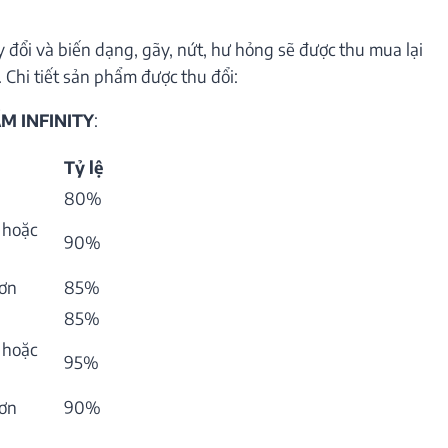
 đổi và biến dạng, gãy, nứt, hư hỏng sẽ được thu mua lại
 Chi tiết sản phẩm được thu đổi:
M INFINITY
:
Tỷ lệ
80%
 hoặc
90%
hơn
85%
85%
 hoặc
95%
hơn
90%