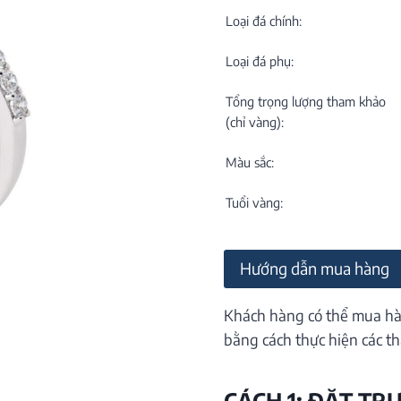
C
NEW
Loại đá chính:
Loại đá phụ:
Tổng trọng lượng tham khảo
(chỉ vàng):
Màu sắc:
M
C
Tuổi vàng:
ON
Hướng dẫn mua hàng
Khách hàng có thể mua hà
bằng cách thực hiện các th
CÁCH 1: ĐẶT TR