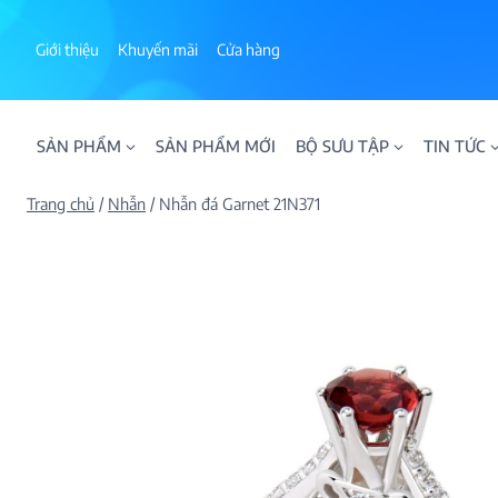
Skip
to
Giới thiệu
Khuyến mãi
Cửa hàng
content
SẢN PHẨM
SẢN PHẨM MỚI
BỘ SƯU TẬP
TIN TỨC
Trang chủ
/
Nhẫn
/
Nhẫn đá Garnet 21N371
ALPHA AURA
BST BLOOM
BST NHẪN KIM T
BST NHẪN NAM
BST SWEETIES
FAMILY COLLECT