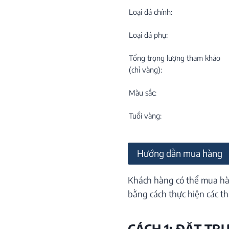
C
NEW
Loại đá chính:
Loại đá phụ:
Tổng trọng lượng tham khảo
(chỉ vàng):
Màu sắc:
M
C
Tuổi vàng:
ON
Hướng dẫn mua hàng
Khách hàng có thể mua hà
bằng cách thực hiện các th
CÁCH 1: ĐẶT TR