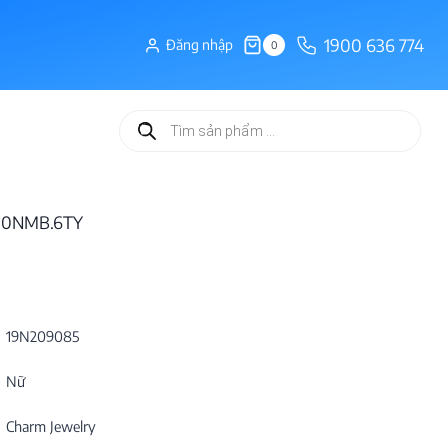
1900 636 774
Đăng nhập
0
Tìm
kiếm
sản
phẩm
090NMB.6TY
19N209085
Nữ
Charm Jewelry