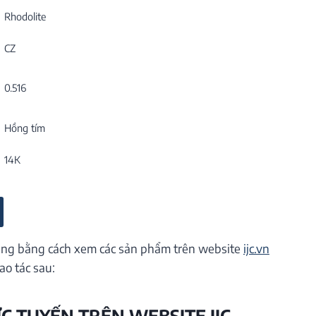
Rhodolite
CZ
0.516
Hồng tím
14K
ng bằng cách xem các sản phẩm trên website
ijc.vn
ao tác sau:
ỰC TUYẾN TRÊN WEBSITE IJC