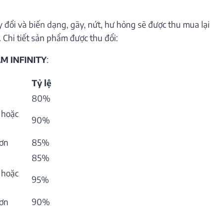
 đổi và biến dạng, gãy, nứt, hư hỏng sẽ được thu mua lại
 Chi tiết sản phẩm được thu đổi:
M INFINITY
:
Tỷ lệ
80%
 hoặc
90%
hơn
85%
85%
 hoặc
95%
hơn
90%