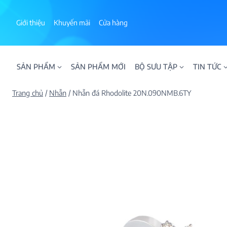
Skip
to
Giới thiệu
Khuyến mãi
Cửa hàng
content
SẢN PHẨM
SẢN PHẨM MỚI
BỘ SƯU TẬP
TIN TỨC
Trang chủ
/
Nhẫn
/
Nhẫn đá Rhodolite 20N.090NMB.6TY
ALPHA AURA
BST BLOOM
BST NHẪN KIM T
BST NHẪN NAM
BST SWEETIES
FAMILY COLLECT