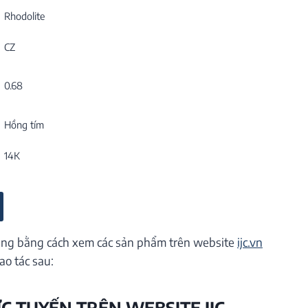
Rhodolite
CZ
0.68
Hồng tím
14K
ng bằng cách xem các sản phẩm trên website
ijc.vn
ao tác sau:
ỰC TUYẾN TRÊN WEBSITE IJC