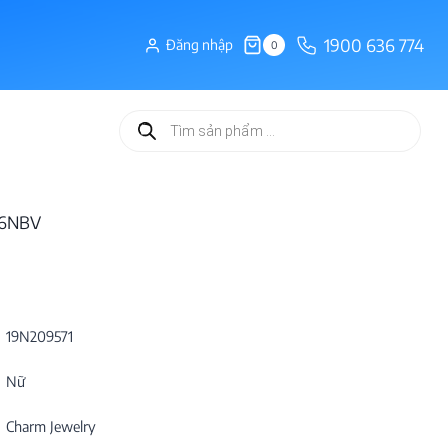
1900 636 774
Đăng nhập
0
Tìm
kiếm
sản
phẩm
06NBV
19N209571
Nữ
Charm Jewelry