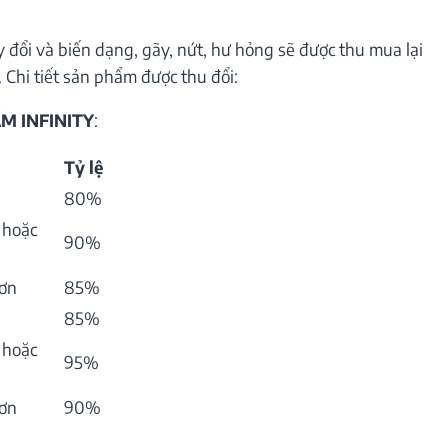
 đổi và biến dạng, gãy, nứt, hư hỏng sẽ được thu mua lại
 Chi tiết sản phẩm được thu đổi:
M INFINITY
:
Tỷ lệ
80%
 hoặc
90%
hơn
85%
85%
 hoặc
95%
hơn
90%