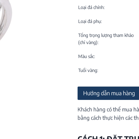
C
NEW
Loại đá chính:
Loại đá phụ:
Tổng trọng lượng tham khảo
(chỉ vàng):
Màu sắc:
M
C
Tuổi vàng:
ON
Hướng dẫn mua hàng
Khách hàng có thể mua hà
bằng cách thực hiện các th
CÁCH 1: ĐẶT TR