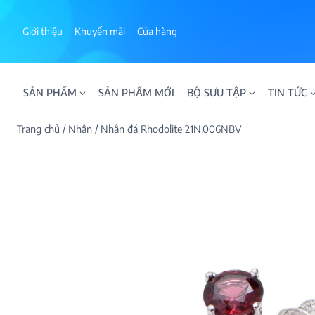
Skip
to
Giới thiệu
Khuyến mãi
Cửa hàng
content
SẢN PHẨM
SẢN PHẨM MỚI
BỘ SƯU TẬP
TIN TỨC
Trang chủ
/
Nhẫn
/
Nhẫn đá Rhodolite 21N.006NBV
ALPHA AURA
BST BLOOM
BST NHẪN KIM T
BST NHẪN NAM
BST SWEETIES
FAMILY COLLECT