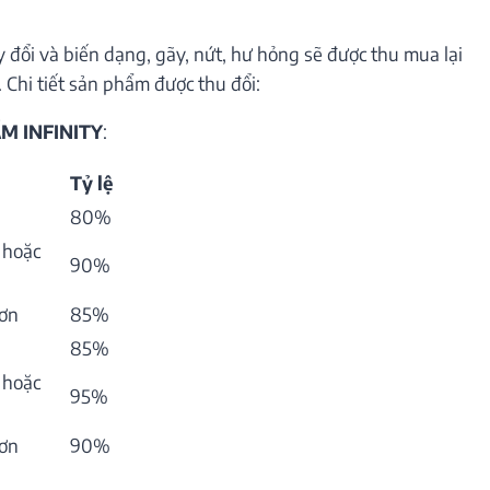
 đổi và biến dạng, gãy, nứt, hư hỏng sẽ được thu mua lại
 Chi tiết sản phẩm được thu đổi:
M INFINITY
:
Tỷ lệ
80%
 hoặc
90%
hơn
85%
85%
 hoặc
95%
hơn
90%