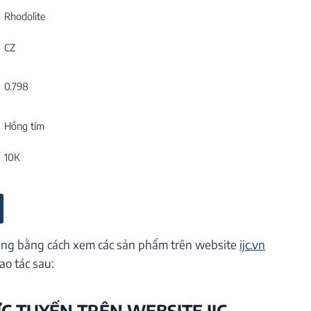
Rhodolite
CZ
0.798
Hồng tím
10K
ng bằng cách xem các sản phẩm trên website
ijc.vn
ao tác sau:
ỰC TUYẾN TRÊN WEBSITE IJC