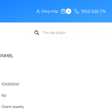
1900 636 774
Đăng nhập
0
Tìm
kiếm
sản
phẩm
030NMBL
1CN100047
Nữ
Charm Jewelry