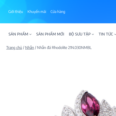
Skip
to
Giới thiệu
Khuyến mãi
Cửa hàng
content
SẢN PHẨM
SẢN PHẨM MỚI
BỘ SƯU TẬP
TIN TỨC
Trang chủ
/
Nhẫn
/
Nhẫn đá Rhodolite 21N.030NMBL
ALPHA AURA
BST BLOOM
BST NHẪN KIM T
BST NHẪN NAM
BST SWEETIES
FAMILY COLLECT