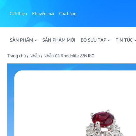
Skip
to
Giới thiệu
Khuyến mãi
Cửa hàng
content
SẢN PHẨM
SẢN PHẨM MỚI
BỘ SƯU TẬP
TIN TỨC
Trang chủ
/
Nhẫn
/
Nhẫn đá Rhodolite 22N180
ALPHA AURA
BST BLOOM
BST NHẪN KIM T
BST NHẪN NAM
BST SWEETIES
FAMILY COLLECT