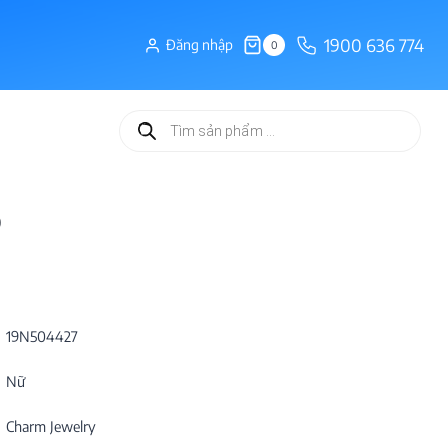
1900 636 774
Đăng nhập
0
Tìm
kiếm
sản
phẩm
0
19N504427
Nữ
Charm Jewelry