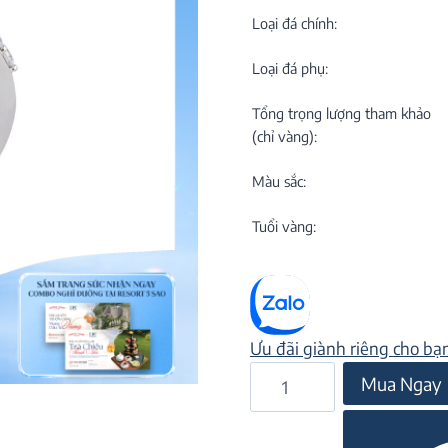
C
NEW
Loại đá chính:
Loại đá phụ:
Tổng trọng lượng tham khảo
(chỉ vàng):
Màu sắc:
M
C
Tuổi vàng:
ON
Ưu đãi giành riêng cho bạ
Nhẫn
Mua Ngay
đá
Rhodolite