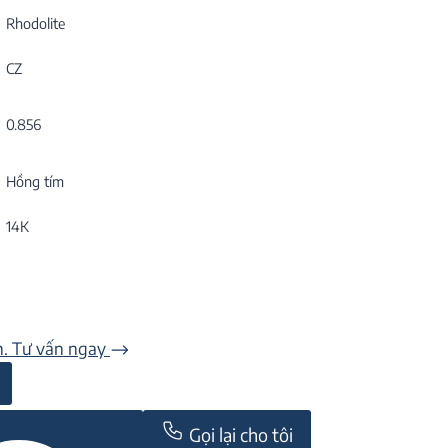
Rhodolite
CZ
0.856
Hồng tím
14K
n. Tư vấn ngay
Gọi lại cho tôi