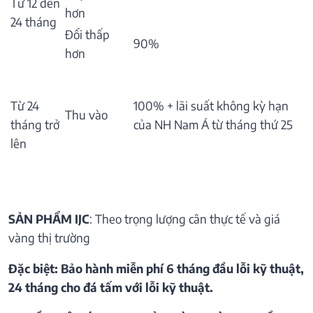
Từ 12 đến
hơn
24 tháng
Đổi thấp
90%
hơn
Từ 24
100% + lãi suất không kỳ hạn
Thu vào
tháng trở
của NH Nam Á từ tháng thứ 25
lên
SẢN PHẨM IJC
: Theo trọng lượng cân thực tế và giá
vàng thị trường
Đặc biệt: Bảo hành miễn phí 6 tháng đầu lỗi kỹ thuật,
24 tháng cho đá tấm với lỗi kỹ thuật.