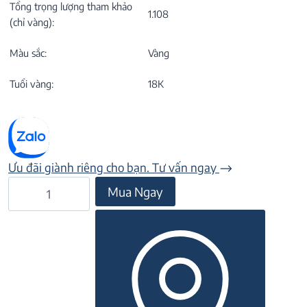
Tổng trọng lượng tham khảo
1.108
(chỉ vàng):
Màu sắc:
Vàng
Tuổi vàng:
18K
Ưu đãi giành riêng cho bạn. Tư vấn ngay
Nhẫn
Mua Ngay
đá
Sapphire
22N.008NMBL
số
lượng