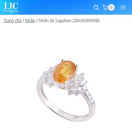
Skip
0
to
content
Trang chủ
/
Nhẫn
/
Nhẫn đá Sapphire 22N.008NMBL