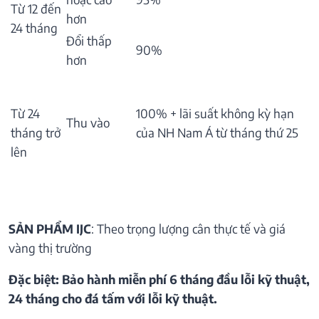
Từ 12 đến
hơn
24 tháng
Đổi thấp
90%
hơn
Từ 24
100% + lãi suất không kỳ hạn
Thu vào
tháng trở
của NH Nam Á từ tháng thứ 25
lên
SẢN PHẨM IJC
: Theo trọng lượng cân thực tế và giá
vàng thị trường
Đặc biệt: Bảo hành miễn phí 6 tháng đầu lỗi kỹ thuật,
24 tháng cho đá tấm với lỗi kỹ thuật.