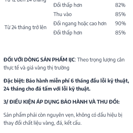
Đổi thấp hơn
82%
Thu vào
85%
Đổi ngang hoặc cao hơn
90%
Từ 24 tháng trở lên
Đổi thấp hơn
85%
ĐỐI VỚI DÒNG SẢN PHẨM IJC
: Theo trọng lượng cân
thực tế và giá vàng thị trường
Đặc biệt: Bảo hành miễn phí 6 tháng đầu lỗi kỹ thuật,
24 tháng cho đá tấm với lỗi kỹ thuật.
3/ ĐIỀU KIỆN ÁP DỤNG BẢO HÀNH VÀ THU ĐỒI:
Sản phẩm phải còn nguyên vẹn, không có dấu hiệu bị
thay đổi chất liệu vàng, đá, kết cấu.