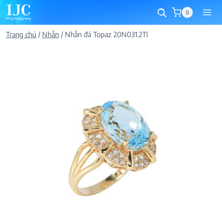
Skip
0
to
content
Trang chủ
/
Nhẫn
/
Nhẫn đá Topaz 20N031.2TI