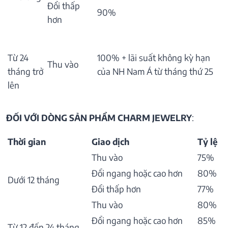
Đổi thấp
90%
hơn
Từ 24
100% + lãi suất không kỳ hạn
Thu vào
tháng trở
của NH Nam Á từ tháng thứ 25
lên
ĐỐI VỚI DÒNG SẢN PHẨM CHARM JEWELRY
:
Thời gian
Giao dịch
Tỷ lệ
Thu vào
75%
Đổi ngang hoặc cao hơn
80%
Dưới 12 tháng
Đổi thấp hơn
77%
Thu vào
80%
Đổi ngang hoặc cao hơn
85%
Từ 12 đến 24 tháng