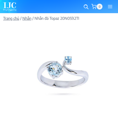
Skip
0
to
content
Trang chủ
/
Nhẫn
/
Nhẫn đá Topaz 20N059.2TI