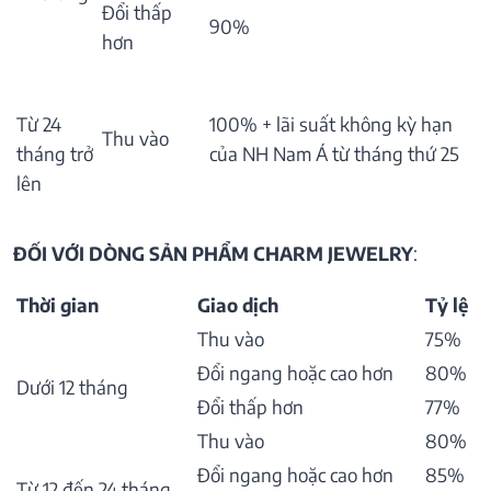
Đổi thấp
90%
hơn
Từ 24
100% + lãi suất không kỳ hạn
Thu vào
tháng trở
của NH Nam Á từ tháng thứ 25
lên
ĐỐI VỚI DÒNG SẢN PHẨM CHARM JEWELRY
:
Thời gian
Giao dịch
Tỷ lệ
Thu vào
75%
Đổi ngang hoặc cao hơn
80%
Dưới 12 tháng
Đổi thấp hơn
77%
Thu vào
80%
Đổi ngang hoặc cao hơn
85%
Từ 12 đến 24 tháng