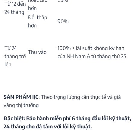
Từ 12 đến
hơn
24 tháng
Đổi thấp
90%
hơn
Từ 24
100% + lãi suất không kỳ hạn
Thu vào
tháng trở
của NH Nam Á từ tháng thứ 25
lên
SẢN PHẨM IJC
: Theo trọng lượng cân thực tế và giá
vàng thị trường
Đặc biệt: Bảo hành miễn phí 6 tháng đầu lỗi kỹ thuật,
24 tháng cho đá tấm với lỗi kỹ thuật.